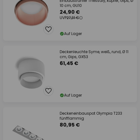
Einbaustrahler Thessaly, kupfer, Gips, Ø
10 cm, GU10
24,90 €
UVP
27,31 €
Auf Lager
Deckenleuchte Syme, weiß, rund, Ø 11
cm, Gips, GX53
61,45 €
Auf Lager
Deckeneinbauspot Olympia T233
fünfflammig
80,95 €