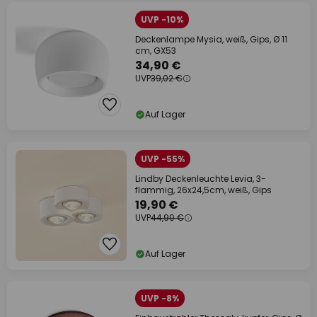
UVP -10%
Deckenlampe Mysia, weiß, Gips, Ø 11
cm, GX53
34,90 €
UVP
39,02 €
Auf Lager
UVP -55%
Lindby Deckenleuchte Levia, 3-
flammig, 26x24,5cm, weiß, Gips
19,90 €
UVP
44,90 €
Auf Lager
UVP -8%