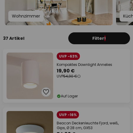
Wohnzimmer
Küc
37 Artikel
Filter
1
UVP -63%
Kompaktes Downlight Annelies
19,90 €
UVP
54,90 €
Auf Lager
UVP -16%
Beacon Deckenleuchte Fjord, weiß,
Gips, Ø 28 cm, GX53