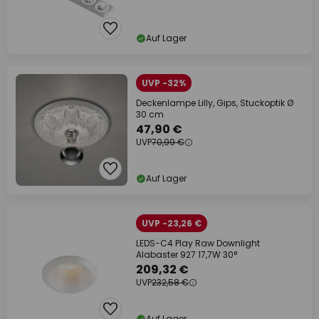
Auf Lager
UVP -32%
Deckenlampe Lilly, Gips, Stuckoptik Ø
30 cm
47,90 €
UVP
70,99 €
Auf Lager
UVP -23,26 €
LEDS-C4 Play Raw Downlight
Alabaster 927 17,7W 30°
209,32 €
UVP
232,58 €
Auf Lager