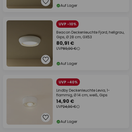
Auf Lager
UVP -10%
Beacon Deckenleuchte Fjord, hellgrau,
Gips, Ø 28 cm, GX53
80,91 €
UVP
89,90 €
Auf Lager
UVP -40%
Lindby Deckenleuchte Levia, 1-
flammig, Ø 14 cm, weiß, Gips
14,90 €
UVP
24,90 €
Auf Lager