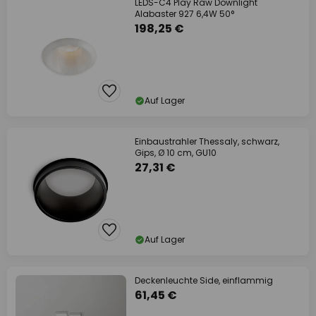
LEDS-C4 Play Raw Downlight
Alabaster 927 6,4W 50°
198,25 €
Auf Lager
Einbaustrahler Thessaly, schwarz,
Gips, Ø 10 cm, GU10
27,31 €
Auf Lager
Deckenleuchte Side, einflammig
61,45 €