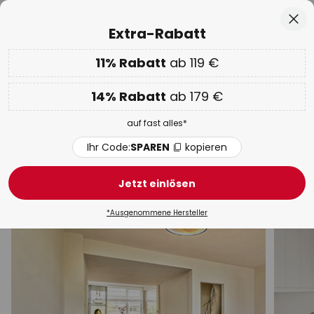
50 Tage kostenlose Retoure
Zum
Sch
Extra-Rabatt
Inhalt
springen
he
11% Rabatt
ab 119 €
EXTRA 11% ab 119 € & 14% ab 179 €
auf fast alles
Code:
SPAREN
kopieren
14% Rabatt
ab 179 €
Spartage:
Bis zu -70%
auf fast alles*
Deckenleuchten Gips / Ton
Ihr Code:
SPAREN
kopieren
Modern
LED
LED-Panel
Design
Strahler & S
Jetzt einlösen
*Ausgenommene Hersteller