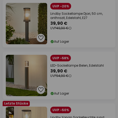
UVP -20%
Lindby Sockellampe Djori, 50 cm,
anthrazit, Edelstahl, E27
39,90 €
UVP
49,90 €
Auf Lager
UVP -58%
LED-Sockellampe Belen, Edelstahl
39,90 €
UVP
94,90 €
Auf Lager
Letzte Stücke
UVP -50%
Lindby Yonan Sockelleuchte, rund,