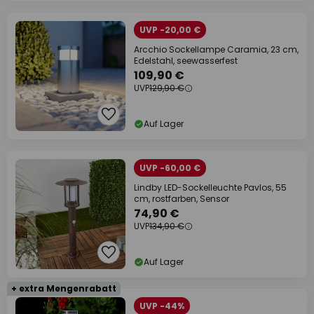
UVP -20,00 €
Arcchio Sockellampe Caramia, 23 cm,
Edelstahl, seewasserfest
109,90 €
UVP
129,90 €
Auf Lager
UVP -60,00 €
Lindby LED-Sockelleuchte Pavlos, 55
cm, rostfarben, Sensor
74,90 €
UVP
134,90 €
Auf Lager
+ extra Mengenrabatt
UVP -44%