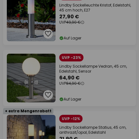
Lindby Sockelleuchte Kristof, Edelstahl,
45 cm hoch, E27
27,90 €
UVP
49,90 €
Auf Lager
UVP -23%
Lindby Sockellampe Vedran, 45 cm,
Edelstahl, Sensor
64,90 €
UVP
84,90 €
Auf Lager
+ extra Mengenrabatt
UVP -12%
Lindby Sockellampe Statius, 45 cm,
anthrazit/opal, Edelstahl
21,90 €