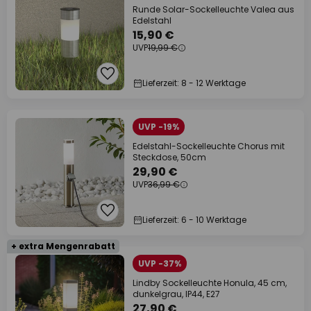
Runde Solar-Sockelleuchte Valea aus
Edelstahl
15,90 €
UVP
19,99 €
Lieferzeit: 8 - 12 Werktage
UVP -19%
Edelstahl-Sockelleuchte Chorus mit
Steckdose, 50cm
29,90 €
UVP
36,99 €
Lieferzeit: 6 - 10 Werktage
+ extra Mengenrabatt
UVP -37%
Lindby Sockelleuchte Honula, 45 cm,
dunkelgrau, IP44, E27
27,90 €