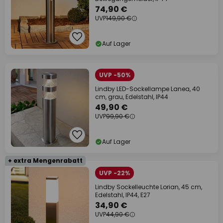
74,90 €
UVP
149,90 €
Auf Lager
UVP -50%
Lindby LED-Sockellampe Lanea, 40
cm, grau, Edelstahl, IP44
49,90 €
UVP
99,90 €
Auf Lager
+ extra Mengenrabatt
UVP -22%
Lindby Sockelleuchte Lorian, 45 cm,
Edelstahl, IP44, E27
34,90 €
UVP
44,90 €