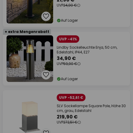
UVP
24,90 €
Auf Lager
+ extra Mengenrabatt
UVP -41%
Lindby Sockelleuchte Enja, 50 cm,
Edelstahl, IP44, E27
34,90 €
UVP
59,90 €
Auf Lager
UVP -52,61 €
SLV Sockellampe Square Pole, Höhe 30
cm, grau, Edelstahl
219,90 €
UVP
272,51 €