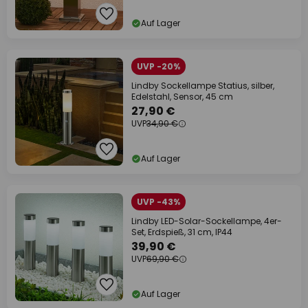
Auf Lager
UVP -20%
Lindby Sockellampe Statius, silber,
Edelstahl, Sensor, 45 cm
27,90 €
UVP
34,90 €
Auf Lager
UVP -43%
Lindby LED-Solar-Sockellampe, 4er-
Set, Erdspieß, 31 cm, IP44
39,90 €
UVP
69,90 €
Auf Lager