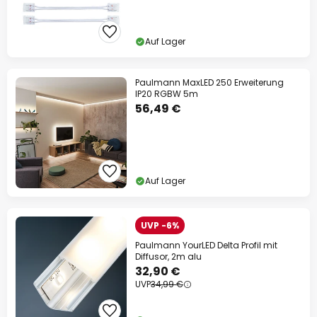
Auf Lager
Paulmann MaxLED 250 Erweiterung
IP20 RGBW 5m
56,49 €
Auf Lager
UVP -6%
Paulmann YourLED Delta Profil mit
Diffusor, 2m alu
32,90 €
UVP
34,99 €