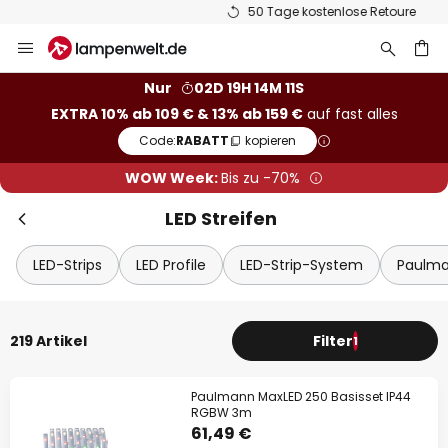
50 Tage kostenlose Retoure
Zum
Sch
Inhalt
Extra-Rabatt
springen
he
Nur
02D 19H 14M 10S
10% Rabatt
ab 109 €
EXTRA 10% ab 109 € & 13% ab 159 €
auf fast alles
Code:
RABATT
kopieren
13% Rabatt
ab 159 €
WOW Week:
Bis zu -70%
auf fast alles*
LED Streifen
Ihr Code:
RABATT
kopieren
LED-Strips
LED Profile
LED-Strip-System
Paulma
Jetzt einlösen
*Ausgenommene Hersteller
219 Artikel
Filter
1
Paulmann MaxLED 250 Basisset IP44
RGBW 3m
61,49 €