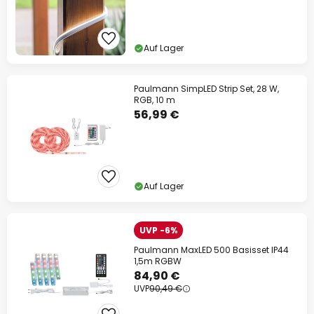
Auf Lager
Paulmann SimpLED Strip Set, 28 W,
RGB, 10 m
56,99 €
Auf Lager
UVP -6%
Paulmann MaxLED 500 Basisset IP44
1,5m RGBW
84,90 €
UVP
90,49 €