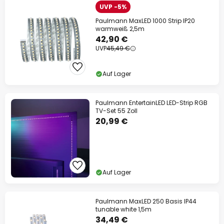
UVP -5%
Paulmann MaxLED 1000 Strip IP20
warmweiß 2,5m
42,90 €
UVP
45,49 €
Auf Lager
Paulmann EntertainLED LED-Strip RGB
TV-Set 55 Zoll
20,99 €
Auf Lager
Paulmann MaxLED 250 Basis IP44
tunable white 1,5m
34,49 €