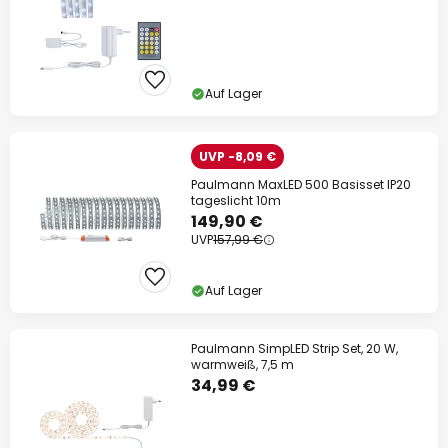
Auf Lager
UVP -8,09 €
Paulmann MaxLED 500 Basisset IP20
tageslicht 10m
149,90 €
UVP
157,99 €
Auf Lager
Paulmann SimpLED Strip Set, 20 W,
warmweiß, 7,5 m
34,99 €