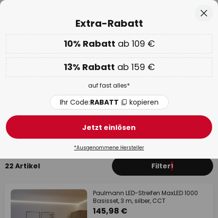
Über 25 Jahre Erfahrung
Zum
Sch
Extra-Rabatt
Inhalt
springen
he
10% Rabatt
ab 109 €
Nur
00D 13H 39M 00S
EXTRA 10% ab 109 € & 13% ab 159 €
auf fast alles
13% Rabatt
ab 159 €
Code:
RABATT
kopieren
auf fast alles*
WOW Week:
Bis zu -70%
Ihr Code:
RABATT
kopieren
LED Streifen mit Schalter
Jetzt einlösen
LED-Strips
LED Profile
LED-Strip-System
Paulma
*Ausgenommene Hersteller
22 Artikel
Filter
1
Paulmann LED-Streifen MaxLED 1000
Basisset, 3 m, silber, CCT
145,98 €