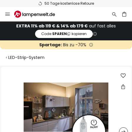
50 Tage kostenlose Retoure
Zum
Inhalt
springen
he
EXTRA 11% ab 119 € & 14% ab 179 €
auf fast alles
Code:
SPAREN
kopieren
Spartage:
Bis zu -70%
LED-Strip-System
Zum
Ende
der
Bildgalerie
springen