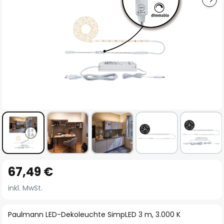
Zum
67,49 €
Anfang
der
inkl. MwSt.
Bildgalerie
springen
Paulmann LED-Dekoleuchte SimpLED 3 m, 3.000 K