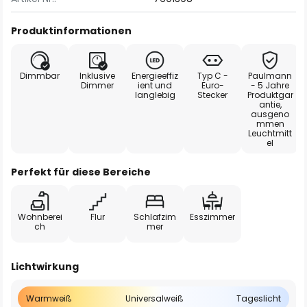
Produktinformationen
Dimmbar
Inklusive
Energieeffiz
Typ C -
Paulmann
Dimmer
ient und
Euro-
- 5 Jahre
langlebig
Stecker
Produktgar
antie,
ausgeno
mmen
Leuchtmitt
el
Perfekt für diese Bereiche
Wohnberei
Flur
Schlafzim
Esszimmer
ch
mer
Lichtwirkung
Warmweiß
Universalweiß
Tageslicht