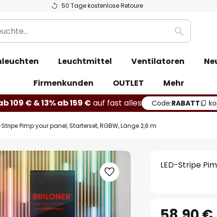
50 Tage kostenlose Retoure
Suche
leuchten
Leuchtmittel
Ventilatoren
Ne
Firmenkunden
OUTLET
Mehr
b 109 € & 13% ab 159 €
auf fast alles
Code:
RABATT
ko
-Stripe Pimp your panel, Starterset, RGBW, Länge 2,6 m
LED-Stripe Pim
58,90 €