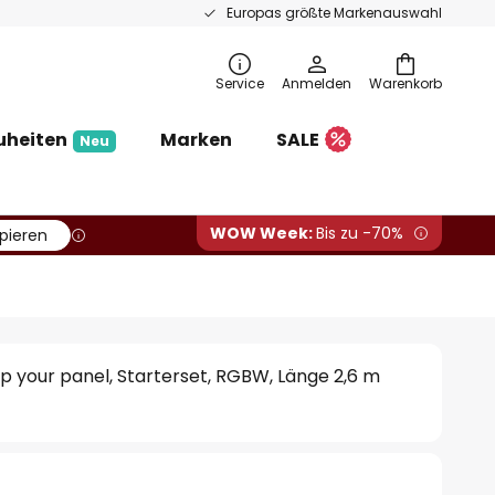
Europas größte Markenauswahl
Service
Anmelden
Warenkorb
uheiten
Marken
SALE
Neu
WOW Week:
Bis zu -70%
pieren
p your panel, Starterset, RGBW, Länge 2,6 m