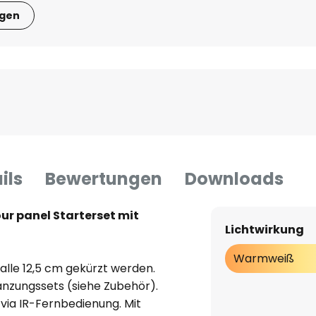
igen
ils
Bewertungen
Downloads
ur panel Starterset mit
Lichtwirkung
Warmweiß
alle 12,5 cm gekürzt werden.
gänzungssets (siehe Zubehör).
 via IR-Fernbedienung. Mit