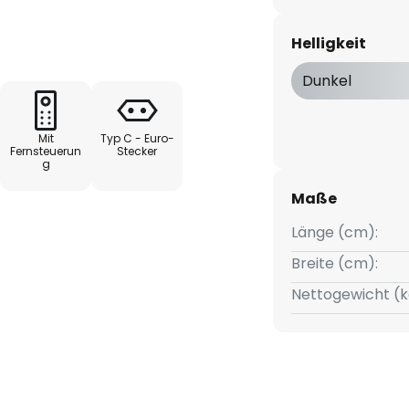
schiedenen Farben und
den.
Helligkeit
Dunkel
& 4x Ausgang)
Mit
Typ C - Euro-
Fernsteuerun
Stecker
g
Maße
Länge (cm):
Breite (cm):
Nettogewicht (k