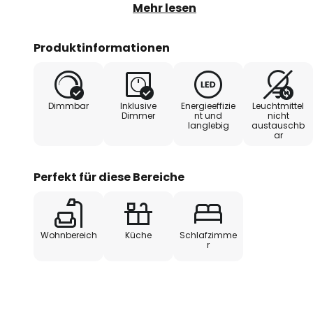
dieser können ebenfalls die ver
Mehr lesen
Farbprogramme eingestellt wer
Produktinformationen
- inkl. 3m Kabel schwarz
- inkl. 24V 1A Driver
- inkl. Verteilerbox (1x Eingang 
Dimmbar
Inklusive
Energieeffizie
Leuchtmittel
Dimmer
nt und
nicht
langlebig
austauschb
ar
Perfekt für diese Bereiche
Wohnbereich
Küche
Schlafzimme
r