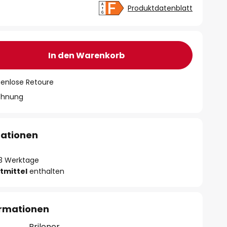
Produktdatenblatt
In den Warenkorb
tenlose Retoure
chnung
mationen
- 3 Werktage
tmittel
enthalten
ormationen
Briloner