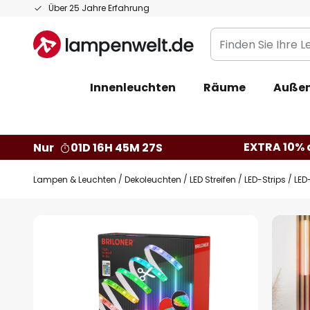
Zum
Über 25 Jahre Erfahrung
Inhalt
Finden
springen
Sie
Ihre
Innenleuchten
Räume
Außen
Leuchte...
EXTRA 10% a
Nur
01D 16H 45M 26S
Lampen & Leuchten
Dekoleuchten
LED Streifen
LED-Strips
LED
Zum
Ende
der
Bildgalerie
springen