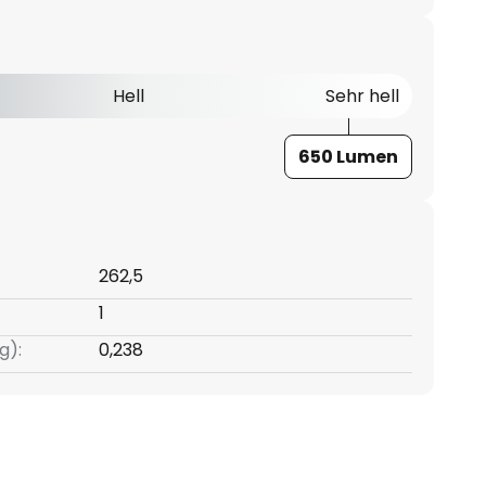
Hell
Sehr hell
650 Lumen
262,5
1
g):
0,238