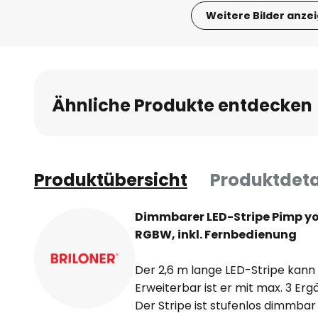
Weitere Bilder anze
Zum
Anfang
der
Bildgalerie
Ähnliche Produkte entdecken
springen
Produktübersicht
Produktdeta
Dimmbarer LED-Stripe Pimp yo
RGBW, inkl. Fernbedienung
Der 2,6 m lange LED-Stripe kann 
Erweiterbar ist er mit max. 3 Er
Der Stripe ist stufenlos dimmbar