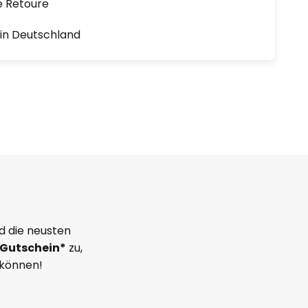
e Retoure
1 in Deutschland
d die neusten
Gutschein*
zu,
 können!