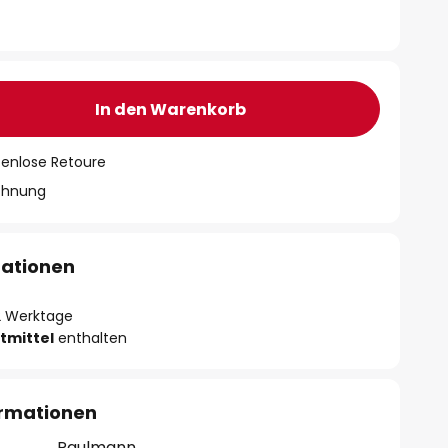
In den Warenkorb
tenlose Retoure
chnung
mationen
- 2 Werktage
tmittel
enthalten
ormationen
Paulmann