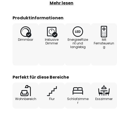
Untergründen montiert werden kan
Mehr lesen
kürzbar und strahlt dank der CO
Licht ohne sichtbare Lichtpunkte
Produktinformationen
Technische Daten:
Dimmbar
Inklusive
Energieeffizie
Mit
- betriebsfertiges Set inklusive
Dimmer
nt und
Fernsteuerun
langlebig
g
Zuleitung und Netzstecker
- rückseitig selbstklebend für 
- einfaches Stecksystem zur p
Perfekt für diese Bereiche
- nach Längenbedarf kürzbar (an
Wohnbereich
Flur
Schlafzimme
Esszimmer
- nicht mit YourLED- und MaxLED
r