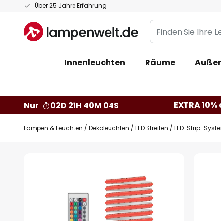
Zum
Über 25 Jahre Erfahrung
Inhalt
Finden
springen
Sie
Ihre
Innenleuchten
Räume
Außen
Leuchte...
EXTRA 10% a
Nur
02D 21H 40M 03S
Lampen & Leuchten
Dekoleuchten
LED Streifen
LED-Strip-Syst
Zum
Ende
der
Bildgalerie
springen