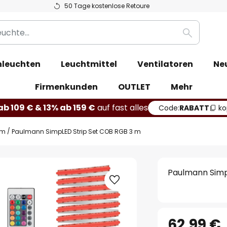
50 Tage kostenlose Retoure
Suche
leuchten
Leuchtmittel
Ventilatoren
Ne
Firmenkunden
OUTLET
Mehr
b 109 € & 13% ab 159 €
auf fast alles
Code:
RABATT
ko
em
Paulmann SimpLED Strip Set COB RGB 3 m
Paulmann Simp
62,99 €