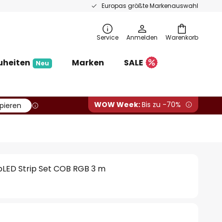
Europas größte Markenauswahl
Service
Anmelden
Warenkorb
uheiten
Marken
SALE
Neu
WOW Week:
Bis zu -70%
pieren
LED Strip Set COB RGB 3 m