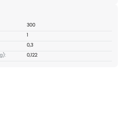
300
1
0,3
g):
0,122