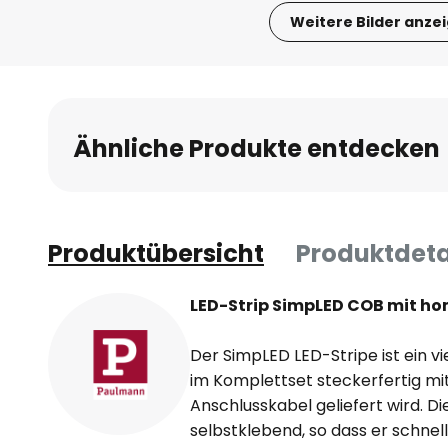
Weitere Bilder anze
Zum
Anfang
der
Bildgalerie
Ähnliche Produkte entdecken
springen
Produktübersicht
Produktdeta
LED-Strip SimpLED COB mit h
Der SimpLED LED-Stripe ist ein vi
im Komplettset steckerfertig mi
Anschlusskabel geliefert wird. Die
selbstklebend, so dass er schnell