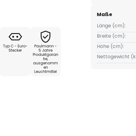
n. Der Strip ist alle 2,1 cm
B-LEDs ein sehr gleichmäßiges
Maße
 ab.
Länge (cm):
Breite (cm):
Höhe (cm):
Typ C - Euro-
Paulmann -
 230/12V Power Supply mit
Stecker
5 Jahre
Produktgaran
Nettogewicht (k
tie,
ausgenomm
en
einfache Montage
Leuchtmittel
roblemlosen Montage
 markierten Stellen)
-Strips kombinierbar