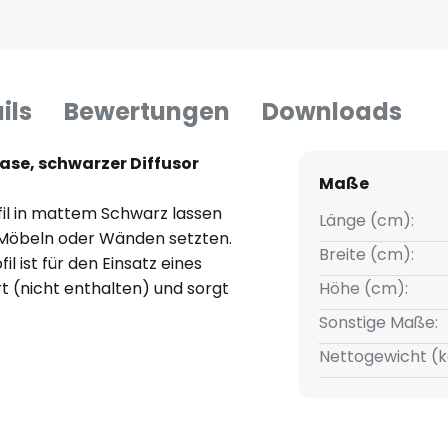
ils
Bewertungen
Downloads
ase, schwarzer Diffusor
Maße
il in mattem Schwarz lassen
Länge (cm):
 Möbeln oder Wänden setzten.
Breite (cm):
l ist für den Einsatz eines
t (nicht enthalten) und sorgt
Höhe (cm):
Diffusor für einen besonderen
Sonstige Maße:
 LED-Strips.
Nettogewicht (k
D-Strip