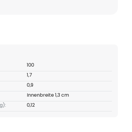
100
1,7
0,9
Innenbreite 1,3 cm
g):
0,12