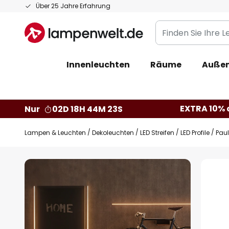
Zum
Über 25 Jahre Erfahrung
Inhalt
Finden
springen
Sie
Ihre
Innenleuchten
Räume
Außen
Leuchte...
EXTRA 10% a
Nur
02D 18H 44M 22S
Lampen & Leuchten
Dekoleuchten
LED Streifen
LED Profile
Paul
Zum
Ende
der
Bildgalerie
springen