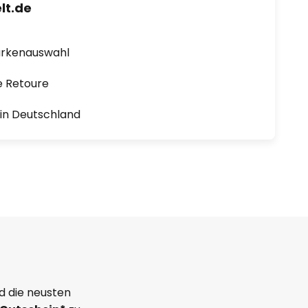
lt.de
arkenauswahl
e Retoure
1 in Deutschland
d die neusten