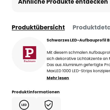
Ähnliche Produkte entdecken
springen
Produktübersicht
Produktdeta
Schwarzes LED-Aufbauprofil B
Mit diesem schmalen Aufbauprof
sich dekorative Lichtakzente an
Das aus Aluminium gefertigte Profi
MaxLED 1000 LED-Strips konzipier
mit seinem schwarz satinierten 
Mehr lesen
Wow-Effekt beim Einschalten des
Produktinformationen
- Profil individuell kürzbar
- kompatibel mit MaxLED 1000 LE