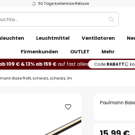
50 Tage kostenlose Retoure
Suche
leuchten
Leuchtmittel
Ventilatoren
Ne
Firmenkunden
OUTLET
Mehr
b 109 € & 13% ab 159 €
auf fast alles
Code:
RABATT
ko
mann Base Profil, schwarz, schwarz, 1m
Paulmann Base 
15,99 €