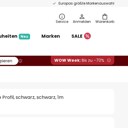
Europas größte Markenauswahl
Service
Anmelden
Warenkorb
uheiten
Marken
SALE
Neu
WOW Week:
Bis zu -70%
pieren
Profil, schwarz, schwarz, 1m