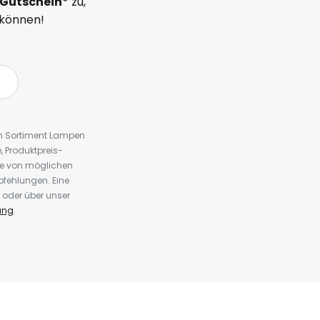
Gutschein*
zu,
 können!
em Sortiment Lampen
 Produktpreis-
te von möglichen
fehlungen. Eine
 oder über unser
ung
.