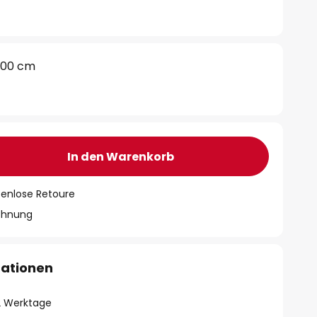
100 cm
In den Warenkorb
tenlose Retoure
chnung
mationen
- 2 Werktage