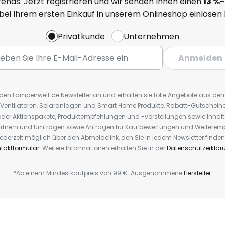
ends. Jetzt registrieren und wir senden Ihnen einen
13
%
-
 bei Ihrem ersten Einkauf in unserem Onlineshop einlösen
Privatkunde
Unternehmen
Anmelden
r den Lampenwelt.de Newsletter an und erhalten sie tolle Angebote aus d
 Ventilatoren, Solaranlagen und Smart Home Produkte, Rabatt-Gutscheine,
der Aktionspakete, Produktempfehlungen und -vorstellungen sowie Inhal
rtnern und Umfragen sowie Anfragen für Kaufbewertungen und Weiteremp
ederzeit möglich über den Abmeldelink, den Sie in jedem Newsletter finden
taktformular
. Weitere Informationen erhalten Sie in der
Datenschutzerklär
*Ab einem Mindestkaufpreis von 99 €. Ausgenommene
Hersteller
.