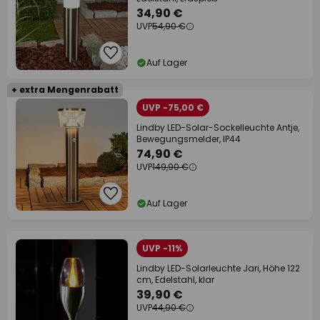
34,90 €
UVP
54,90 €
Auf Lager
+ extra Mengenrabatt
UVP -75,00 €
Lindby LED-Solar-Sockelleuchte Antje,
Bewegungsmelder, IP44
74,90 €
UVP
149,90 €
Auf Lager
UVP -11%
Lindby LED-Solarleuchte Jari, Höhe 122
cm, Edelstahl, klar
39,90 €
UVP
44,90 €