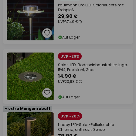
Paulmann Ufo LED-Solarleuchte mit
Erdspieß
29,90 €
UVP
37,49 €
Auf Lager
UVP -29%
Solar-LED-Bodeneinbaustrahler Lugo,
IP44, Edelstahl, Glas
14,90 €
UVP
20,98 €
Auf Lager
+ extra Mengenrabatt
UVP -20%
Lindby LED-Solar-Pollerleuchte
Chioma, anthrazit, Sensor
79,90 €