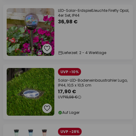
LED-Solar-Erdspießleuchte Firefly Opal,
4er Set, IP44
36,98 €
Lieferzeit: 2 - 4 Werktage
UVP -10%
Solar-LED-Bodeneinbaustrahler Lugo,
IP44, 10,5 x 10,5 cm
17,90 €
UVP
19,98 €
Auf Lager
UVP -28%