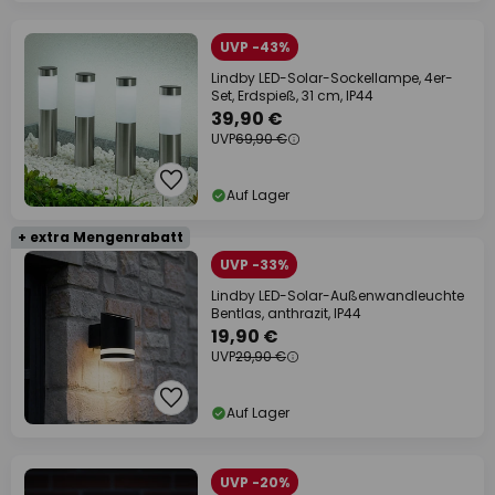
UVP -43%
Lindby LED-Solar-Sockellampe, 4er-
Set, Erdspieß, 31 cm, IP44
39,90 €
UVP
69,90 €
Auf Lager
+ extra Mengenrabatt
UVP -33%
Lindby LED-Solar-Außenwandleuchte
Bentlas, anthrazit, IP44
19,90 €
UVP
29,90 €
Auf Lager
UVP -20%