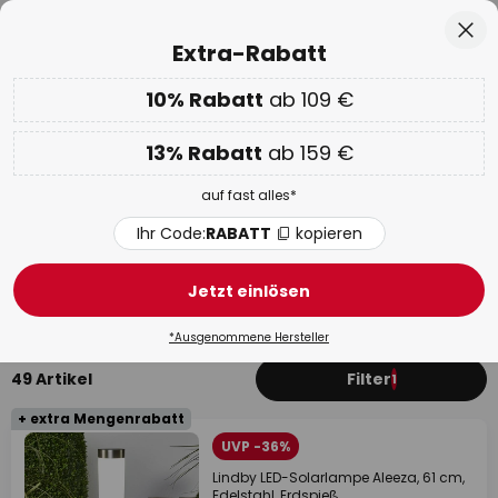
50 Tage kostenlose Retoure
Zum
Sch
Extra-Rabatt
Inhalt
springen
he
10% Rabatt
ab 109 €
Nur
02D 20H 07M 08S
EXTRA 10% ab 109 € & 13% ab 159 €
auf fast alles
13% Rabatt
ab 159 €
Code:
RABATT
kopieren
auf fast alles*
WOW Week:
Bis zu -70%
Ihr Code:
RABATT
kopieren
Solarleuchten Edelstahl
Jetzt einlösen
Mit Bewegungsmelder
Wandleuchten
Kugeln
*Ausgenommene Hersteller
49 Artikel
Filter
1
+ extra Mengenrabatt
UVP -36%
Lindby LED-Solarlampe Aleeza, 61 cm,
Edelstahl, Erdspieß