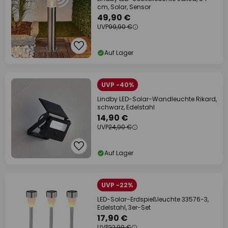
cm, Solar, Sensor
49,90 €
UVP
99,90 €
Auf Lager
UVP -40%
Lindby LED-Solar-Wandleuchte Rikard,
schwarz, Edelstahl
14,90 €
UVP
24,90 €
Auf Lager
UVP -22%
LED-Solar-Erdspießleuchte 33576-3,
Edelstahl, 3er-Set
17,90 €
UVP
22,99 €