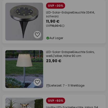
UVP -30%
LED-Solar-Erdspießleuchte 33414,
schwarz
11,90 €
UVP
16,99 €
Auf Lager
LED-Solar-Erdspießleuchte Solini,
weiß/silber, Höhe 90 cm
23,90 €
Lieferzeit: 7 - 11 Werktage
UVP -50%
Lindby LED-Sockelleuchte Jalisa, 54