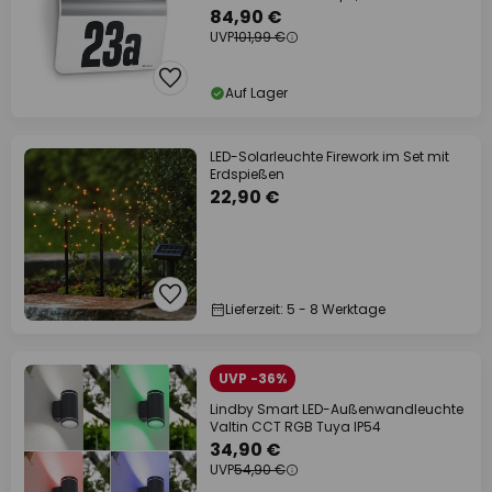
84,90 €
UVP
101,99 €
Auf Lager
LED-Solarleuchte Firework im Set mit
Erdspießen
22,90 €
Lieferzeit: 5 - 8 Werktage
UVP -36%
Lindby Smart LED-Außenwandleuchte
Valtin CCT RGB Tuya IP54
34,90 €
UVP
54,90 €