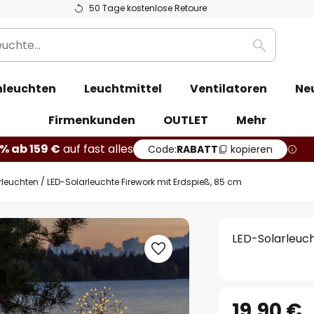
50 Tage kostenlose Retoure
Suche
leuchten
Leuchtmittel
Ventilatoren
Ne
Firmenkunden
OUTLET
Mehr
% ab 159 €
auf fast alles
Code:
RABATT
kopieren
rleuchten
LED-Solarleuchte Firework mit Erdspieß, 85 cm
LED-Solarleuch
19,90 €