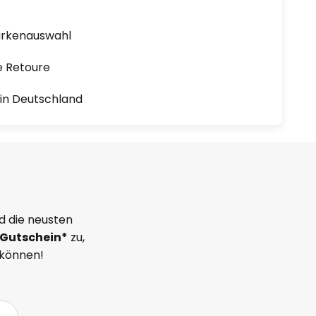
arkenauswahl
e Retoure
1 in Deutschland
d die neusten
Gutschein*
zu,
 können!