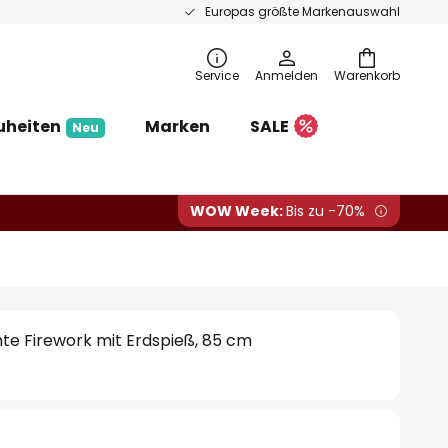
Europas größte Markenauswahl
Service
Anmelden
Warenkorb
uheiten
Marken
SALE
Neu
WOW Week:
Bis zu -70%
te Firework mit Erdspieß, 85 cm