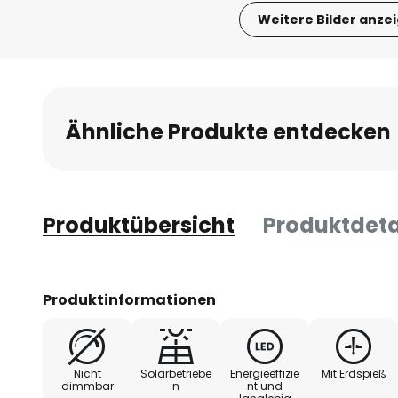
Weitere Bilder anze
Zum
Anfang
der
Bildgalerie
Ähnliche Produkte entdecken
springen
Produktübersicht
Produktdeta
Produktinformationen
Nicht
Solarbetriebe
Energieeffizie
Mit Erdspieß
dimmbar
n
nt und