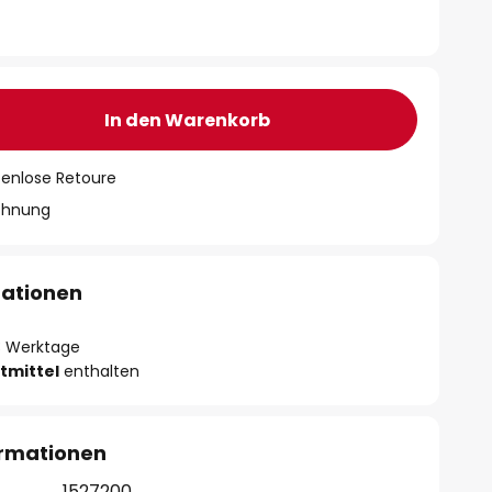
In den Warenkorb
tenlose Retoure
chnung
mationen
- 3 Werktage
tmittel
enthalten
ormationen
1527200