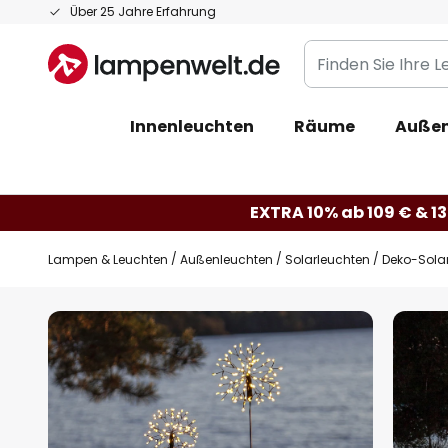
Zum
Über 25 Jahre Erfahrung
Inhalt
Finden
springen
Sie
Ihre
Innenleuchten
Räume
Außen
Leuchte...
EXTRA 10% ab 109 € & 13
Lampen & Leuchten
Außenleuchten
Solarleuchten
Deko-Sola
Zum
Ende
der
Bildgalerie
springen