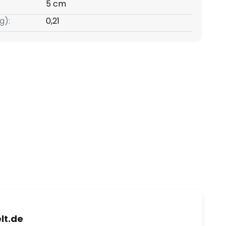
5 cm
g):
0,21
lt.de