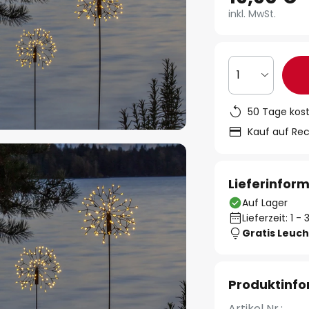
inkl. MwSt.
1
50 Tage kos
Kauf auf Re
Lieferinfor
Auf Lager
Lieferzeit: 1 
Gratis Leuch
Produktinf
Artikel Nr.: