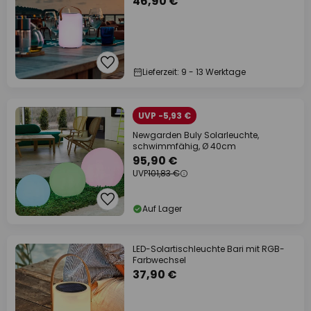
46,90 €
Lieferzeit: 9 - 13 Werktage
UVP -5,93 €
Newgarden Buly Solarleuchte,
schwimmfähig, Ø 40cm
95,90 €
UVP
101,83 €
Auf Lager
LED-Solartischleuchte Bari mit RGB-
Farbwechsel
37,90 €