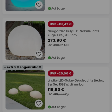
Auf Lager
UVP -116,42 €
Newgarden Buly LED-Solarleuchte
Kugel IP65, Ø 80cm
273,90 €
UVP
390,32 €
Auf Lager
+ extra Mengenrabatt
UVP -20,00 €
Lindby LED-Solar-Dekoleuchte Liedra,
3er Set, RGBW, dimmbar
119,90 €
UVP
139,90 €
Auf Lager