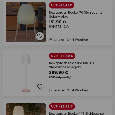
UVP -25,41 €
Newgarden Rocket 70 Stehleuchte
Solar + Akku
151,90 €
UVP
177,31 €
Lieferzeit: 3 - 4 Wochen
UVP -74,49 €
Newgarden Lola Slim 180 LED-
Stehlampe rosegold
259,90 €
UVP
334,39 €
Lieferzeit: 3 - 4 Wochen
UVP -25,45 €
Newgarden Rocket 145 Stehleuchte