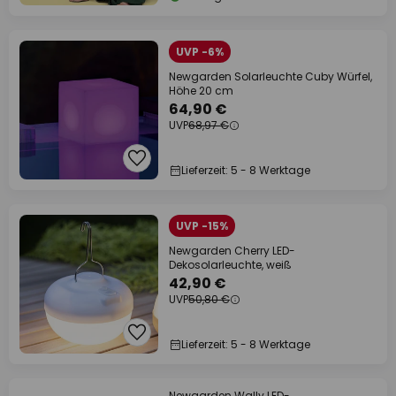
UVP -6%
Newgarden Solarleuchte Cuby Würfel,
Höhe 20 cm
64,90 €
UVP
68,97 €
Lieferzeit: 5 - 8 Werktage
UVP -15%
Newgarden Cherry LED-
Dekosolarleuchte, weiß
42,90 €
UVP
50,80 €
Lieferzeit: 5 - 8 Werktage
Newgarden Wally LED-