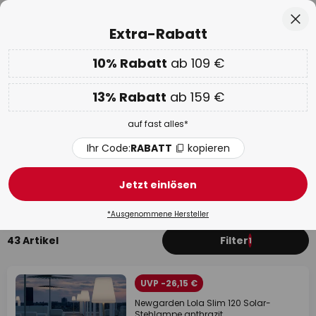
50 Tage kostenlose Retoure
Zum
Sch
Extra-Rabatt
Inhalt
springen
he
10% Rabatt
ab 109 €
Nur
02D 19H 49M 29S
EXTRA 10% ab 109 € & 13% ab 159 €
auf fast alles
13% Rabatt
ab 159 €
Code:
RABATT
kopieren
auf fast alles*
WOW Week:
Bis zu -70%
Ihr Code:
RABATT
kopieren
Solarleuchten mit Fernbedienung
Jetzt einlösen
Mit Bewegungsmelder
Wandleuchten
Kugeln
*Ausgenommene Hersteller
43 Artikel
Filter
1
UVP -26,15 €
Newgarden Lola Slim 120 Solar-
Stehlampe anthrazit