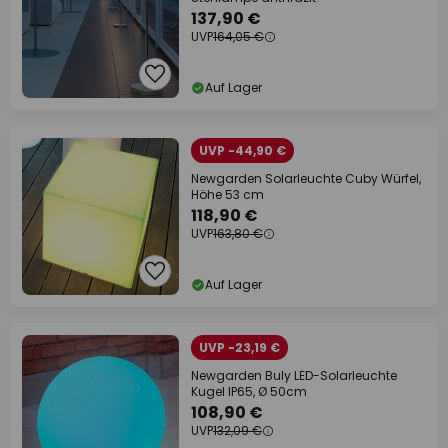
137,90 €
UVP
164,05 €
Auf Lager
UVP -44,90 €
Newgarden Solarleuchte Cuby Würfel,
Höhe 53 cm
118,90 €
UVP
163,80 €
Auf Lager
UVP -23,19 €
Newgarden Buly LED-Solarleuchte
Kugel IP65, Ø 50cm
108,90 €
UVP
132,09 €