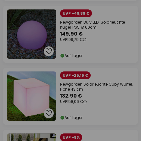
UVP -49,89 €
Newgarden Buly LED-Solarleuchte
Kugel IP65, Ø 60cm
149,90 €
UVP
199,79 €
Auf Lager
UVP -25,16 €
Newgarden Solarleuchte Cuby Würfel,
Höhe 43 cm
132,90 €
UVP
158,06 €
Auf Lager
UVP -9%