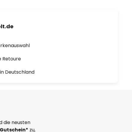
lt.de
arkenauswahl
e Retoure
1 in Deutschland
d die neusten
Gutschein*
zu,