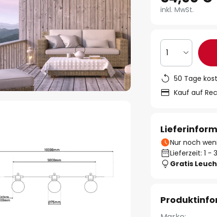
inkl. MwSt.
1
50 Tage kos
Kauf auf Re
Lieferinfor
Nur noch weni
Lieferzeit: 1 
Gratis Leuch
Produktinf
Marke: