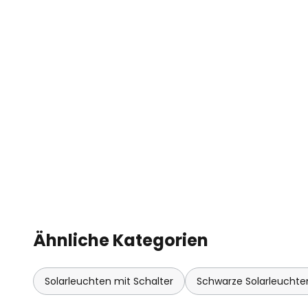
- inklusive Fernbedienung (Betrie
Memoryfunktion, Dimmen und Sc
- Ladedauer: ca. 5 h
- Leuchtdauer: ca. 8 h
- alternative Aufladung mit USB-
Ähnliche Kategorien
Solarleuchten mit Schalter
Schwarze Solarleuchte