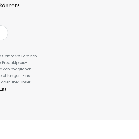
 können!
em Sortiment Lampen
 Produktpreis-
te von möglichen
fehlungen. Eine
 oder über unser
ung
.