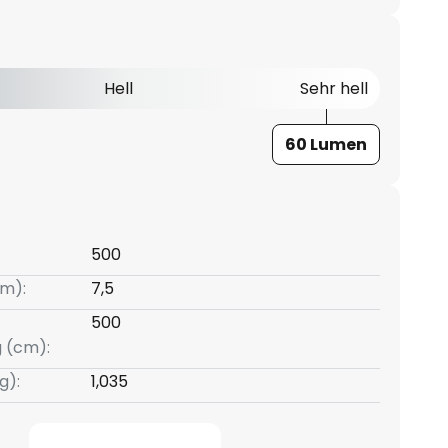
Hell
Sehr hell
60 Lumen
500
m):
7,5
500
g (cm):
g):
1,035