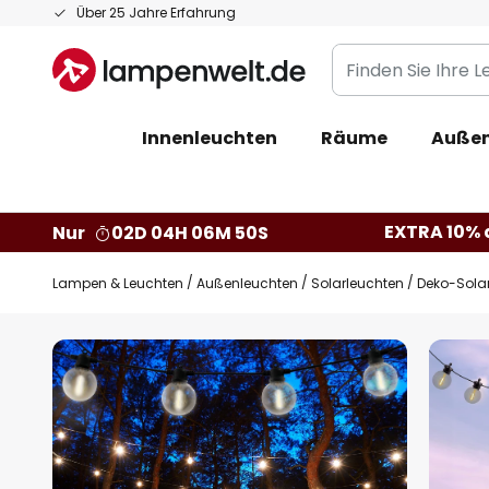
Zum
Über 25 Jahre Erfahrung
Inhalt
Finden
springen
Sie
Ihre
Innenleuchten
Räume
Außen
Leuchte...
EXTRA 10% a
Nur
02D 04H 06M 49S
Lampen & Leuchten
Außenleuchten
Solarleuchten
Deko-Sola
Zum
Ende
der
Bildgalerie
springen