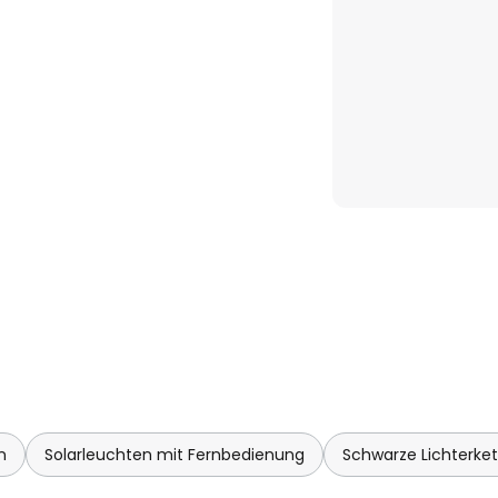
b mit 1 x CR2025): Timer,
halten
C-Kabel möglich (liegt bei)
n
Solarleuchten mit Fernbedienung
Schwarze Lichterke