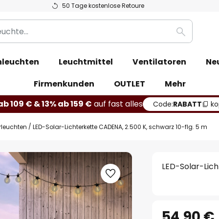
50 Tage kostenlose Retoure
Suche
leuchten
Leuchtmittel
Ventilatoren
Ne
Firmenkunden
OUTLET
Mehr
b 109 € & 13% ab 159 €
auf fast alles
Code:
RABATT
ko
rleuchten
LED-Solar-Lichterkette CADENA, 2.500 K, schwarz 10-flg. 5 m
LED-Solar-Lich
54,90 €