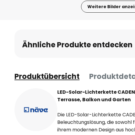
Weitere Bilder anze
Zum
Anfang
der
Bildgalerie
Ähnliche Produkte entdecken
springen
Produktübersicht
Produktdeta
LED-Solar-Lichterkette CADEN
Terrasse, Balkon und Garten
Die LED-Solar-Lichterkette CADE
Beleuchtungslösung, die sowohl fun
ihrem modernen Design aus hoch