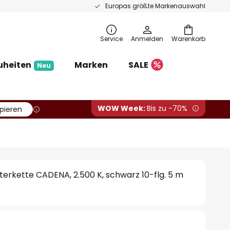
Europas größte Markenauswahl
Service
Anmelden
Warenkorb
uheiten
Marken
SALE
Neu
WOW Week:
Bis zu -70%
pieren
terkette CADENA, 2.500 K, schwarz 10-flg. 5 m