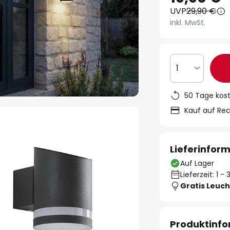
UVP
29,90 €
inkl. MwSt.
1
50 Tage kos
Kauf auf Re
Lieferinfor
Auf Lager
Lieferzeit: 1 
Gratis Leuch
Produktinf