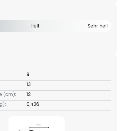
Hell
Sehr hell
9
13
e (cm):
12
g):
0,426