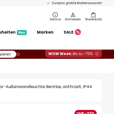
Europas größte Markenauswahl
Service
Anmelden
Warenkorb
uheiten
Marken
SALE
Neu
WOW Week:
Bis zu -70%
pieren
ar-Außenwandleuchte Bentlas, anthrazit, IP44
UVP -33%