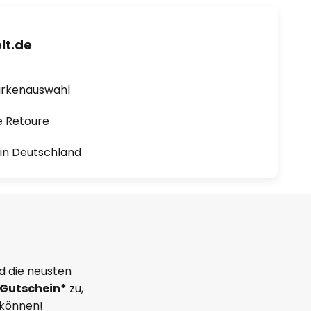
lt.de
arkenauswahl
e Retoure
1 in Deutschland
d die neusten
Gutschein*
zu,
 können!