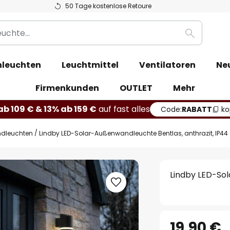
50 Tage kostenlose Retoure
Suche
leuchten
Leuchtmittel
Ventilatoren
Ne
Firmenkunden
OUTLET
Mehr
b 109 € & 13% ab 159 €
auf fast alles
Code:
RABATT
ko
dleuchten
Lindby LED-Solar-Außenwandleuchte Bentlas, anthrazit, IP44
Lindby LED-Sol
19,90 €