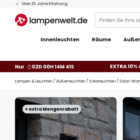
Zum
Über 25 Jahre Erfahrung
Inhalt
Finden
springen
Sie
Ihre
Innenleuchten
Räume
Außen
Leuchte...
EXTRA 10% a
Nur
02D 00H 14M 40S
Lampen & Leuchten
Außenleuchten
Solarleuchten
Solar-Wan
Zum
Ende
+ extra Mengenrabatt
der
Bildgalerie
springen