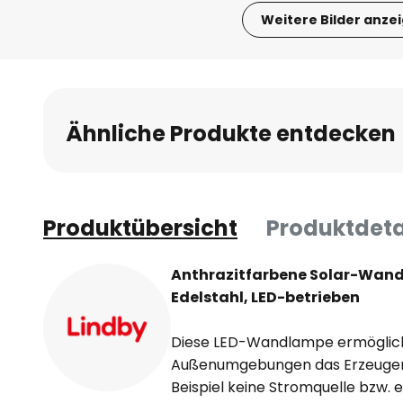
Weitere Bilder anze
Zum
Anfang
der
Bildgalerie
Ähnliche Produkte entdecken
springen
Produktübersicht
Produktdeta
Anthrazitfarbene Solar-Wand
Edelstahl, LED-betrieben
Diese LED-Wandlampe ermöglicht 
Außenumgebungen das Erzeugen 
Beispiel keine Stromquelle bzw.