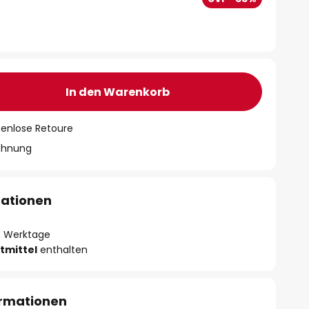
In den Warenkorb
tenlose Retoure
chnung
mationen
- 3 Werktage
tmittel
enthalten
ormationen