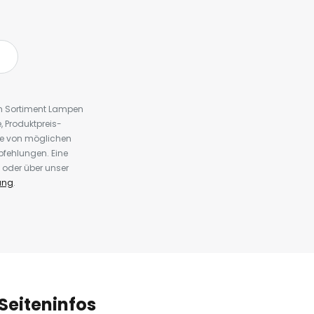
em Sortiment Lampen
 Produktpreis-
te von möglichen
fehlungen. Eine
 oder über unser
ung
.
Seiteninfos