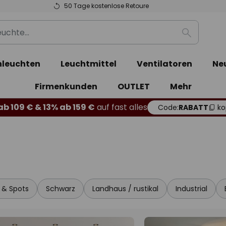
50 Tage kostenlose Retoure
Suche
leuchten
Leuchtmittel
Ventilatoren
Ne
Firmenkunden
OUTLET
Mehr
b 109 € & 13% ab 159 €
auf fast alles
Code:
RABATT
ko
r & Spots
Schwarz
Landhaus / rustikal
Industrial