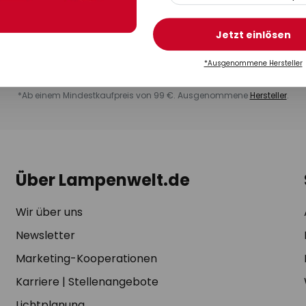
 Ventilatoren, Solaranlagen und Smart Home Produkte, Rabatt-Gutscheine,
der Aktionspakete, Produktempfehlungen und -vorstellungen sowie Inhal
rtnern und Umfragen sowie Anfragen für Kaufbewertungen und Weiteremp
Jetzt einlösen
ederzeit möglich über den Abmeldelink, den Sie in jedem Newsletter finden
taktformular
. Weitere Informationen erhalten Sie in der
Datenschutzerklär
*Ausgenommene Hersteller
*Ab einem Mindestkaufpreis von 99 €. Ausgenommene
Hersteller
.
Über Lampenwelt.de
Wir über uns
Newsletter
Marketing-Kooperationen
Karriere
|
Stellenangebote
Lichtplanung