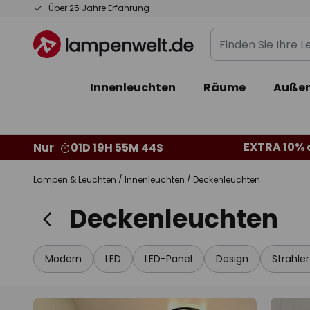
Zum
Über 25 Jahre Erfahrung
Inhalt
Finden
springen
Sie
Ihre
Innenleuchten
Räume
Außen
Leuchte...
EXTRA 10% a
Nur
01D 19H 55M 44S
Lampen & Leuchten
Innenleuchten
Deckenleuchten
Deckenleuchten
Modern
LED
LED-Panel
Design
Strahle