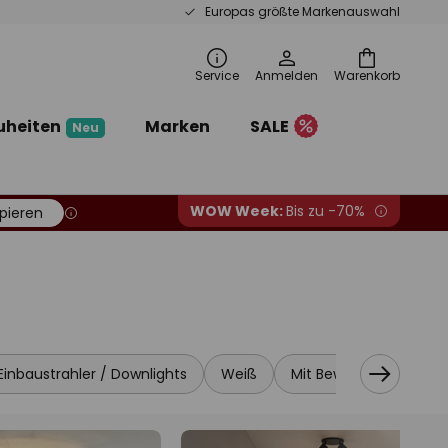
Europas größte Markenauswahl
Service
Anmelden
Warenkorb
uheiten
Marken
SALE
Neu
WOW Week:
Bis zu -70%
pieren
Einbaustrahler / Downlights
Weiß
Mit Bewegungsmelder