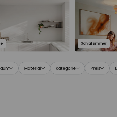
he
Schlafzimmer
Raum
Material
Kategorie
Preis