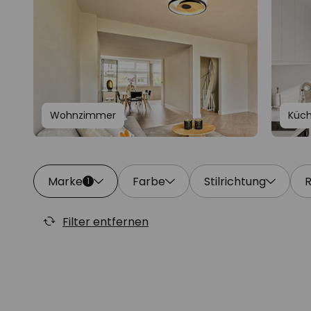
Wohnzimmer
Küc
Marke
Farbe
Stilrichtung
1
Filter entfernen