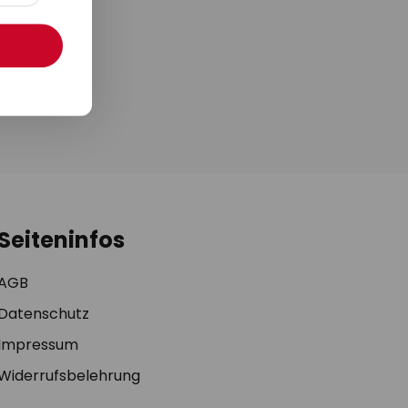
 Produktpreis-
te von möglichen
fehlungen. Eine
 oder über unser
ung
.
Seiteninfos
AGB
Datenschutz
Impressum
Widerrufsbelehrung