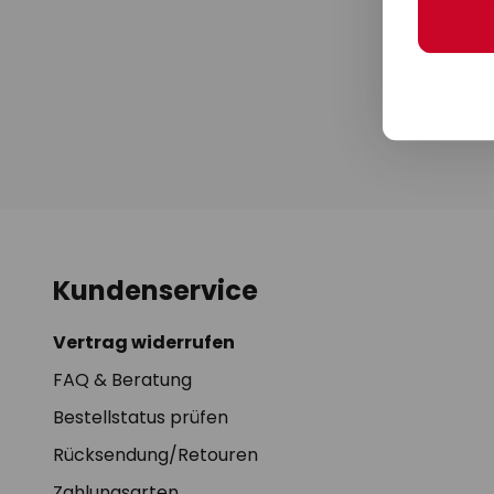
und Leuchten,
Reduzierungen o
Kooperationspa
Abmeldung ist j
Kon
Kundenservice
Vertrag widerrufen
FAQ & Beratung
Bestellstatus prüfen
Rücksendung/Retouren
Zahlungsarten