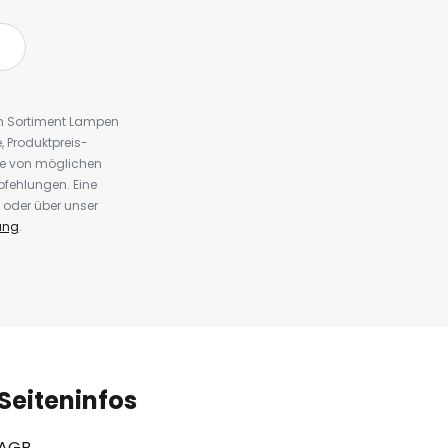
em Sortiment Lampen
 Produktpreis-
te von möglichen
fehlungen. Eine
 oder über unser
ung
.
Seiteninfos
AGB