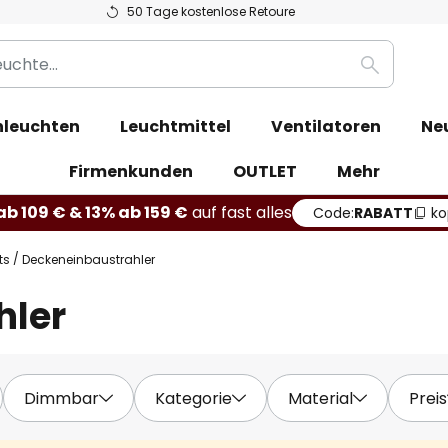
50 Tage kostenlose Retoure
Suche
leuchten
Leuchtmittel
Ventilatoren
Ne
Firmenkunden
OUTLET
Mehr
b 109 € & 13% ab 159 €
auf fast alles
Code:
RABATT
ko
ts
Deckeneinbaustrahler
hler
Dimmbar
Kategorie
Material
Preis