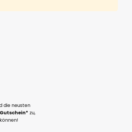
d die neusten
Gutschein*
zu,
 können!