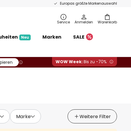
Europas größte Markenauswahl
Service
Anmelden
Warenkorb
uheiten
Marken
SALE
Neu
WOW Week:
Bis zu -70%
pieren
Marke
Weitere Filter