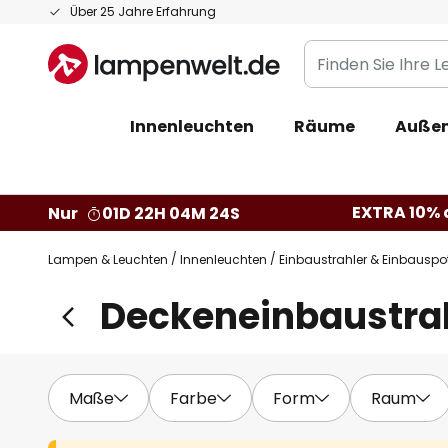
Zum
Über 25 Jahre Erfahrung
Inhalt
Finden
springen
Sie
Ihre
Innenleuchten
Räume
Außen
Leuchte...
EXTRA 10% a
Nur
01D 22H 04M 24S
Lampen & Leuchten
Innenleuchten
Einbaustrahler & Einbauspo
Deckeneinbaustra
Maße
Farbe
Form
Raum