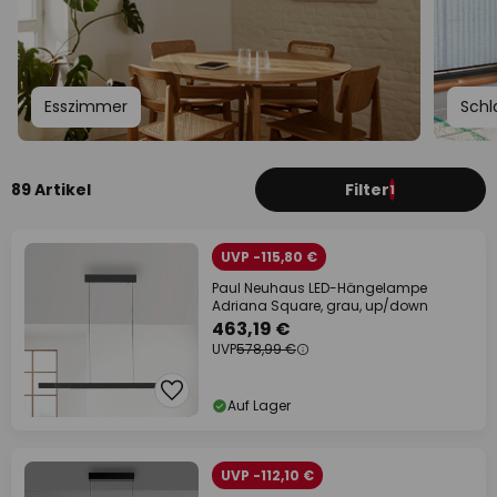
Esszimmer
Schl
89 Artikel
Filter
1
UVP -115,80 €
Paul Neuhaus LED-Hängelampe
Adriana Square, grau, up/down
463,19 €
UVP
578,99 €
Auf Lager
UVP -112,10 €