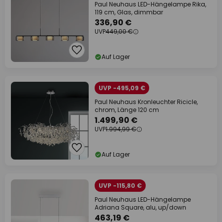
Paul Neuhaus LED-Hängelampe Rika,
119 cm, Glas, dimmbar
336,90 €
UVP
449,00 €
Auf Lager
UVP -495,09 €
Paul Neuhaus Kronleuchter Ricicle,
chrom, Länge 120 cm
1.499,90 €
UVP
1.994,99 €
Auf Lager
UVP -115,80 €
Paul Neuhaus LED-Hängelampe
Adriana Square, alu, up/down
463,19 €