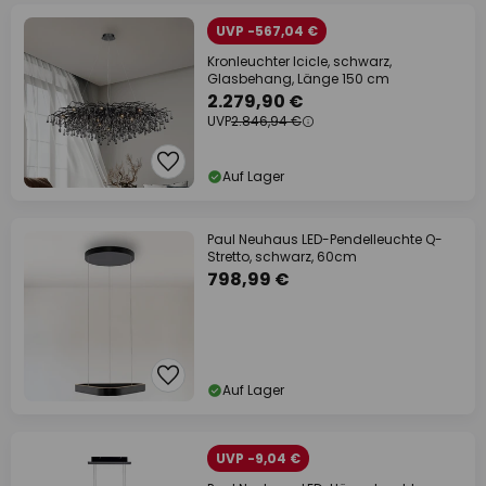
UVP -567,04 €
Kronleuchter Icicle, schwarz,
Glasbehang, Länge 150 cm
2.279,90 €
UVP
2.846,94 €
Auf Lager
Paul Neuhaus LED-Pendelleuchte Q-
Stretto, schwarz, 60cm
798,99 €
Auf Lager
UVP -9,04 €