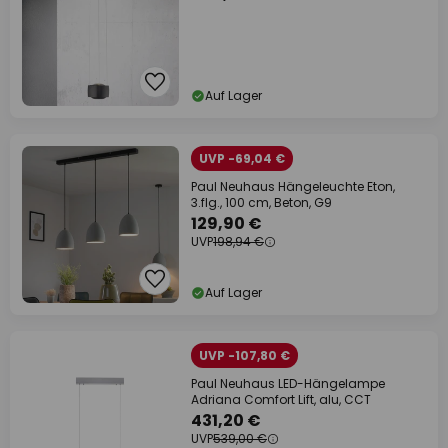
Auf Lager
UVP -69,04 €
Paul Neuhaus Hängeleuchte Eton,
3.flg., 100 cm, Beton, G9
129,90 €
UVP
198,94 €
Auf Lager
UVP -107,80 €
Paul Neuhaus LED-Hängelampe
Adriana Comfort Lift, alu, CCT
431,20 €
UVP
539,00 €