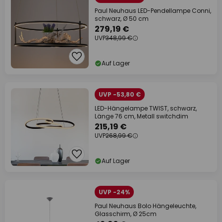
Paul Neuhaus LED-Pendellampe Conni,
schwarz, Ø 50 cm
279,19 €
UVP
348,99 €
Auf Lager
UVP -53,80 €
LED-Hängelampe TWIST, schwarz,
Länge 76 cm, Metall switchdim
215,19 €
UVP
268,99 €
Auf Lager
UVP -24%
Paul Neuhaus Bolo Hängeleuchte,
Glasschirm, Ø 25cm