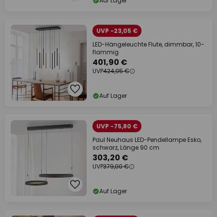
Auf Lager
UVP -23,05 €
LED-Hängeleuchte Flute, dimmbar, 10-
flammig
401,90 €
UVP
424,95 €
Auf Lager
UVP -75,80 €
Paul Neuhaus LED-Pendellampe Esko,
schwarz, Länge 90 cm
303,20 €
UVP
379,00 €
Auf Lager