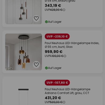
Ø 54 cm, braun/grau
343,19 €
UVP
428,99 €
Auf Lager
UVP -239,10 €
Paul Neuhaus LED-Hängelampe Irides,
Ø 55 cm, bunt, Glas
959,90 €
UVP
1.199,00 €
Auf Lager
UVP -107,80 €
Paul Neuhaus LED-Hängelampe
Adriana Comfort Lift, grau, CCT
431,20 €
UVP
539,00 €