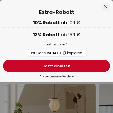
50 Tage kostenlose Retoure
Zum
Sch
Extra-Rabatt
Inhalt
springen
he
10% Rabatt
ab 109 €
Nur
02D 07H 54M 45S
EXTRA 10% ab 109 € & 13% ab 159 €
auf fast alles
13% Rabatt
ab 159 €
Code:
RABATT
kopieren
auf fast alles*
WOW Week:
Bis zu -70%
Ihr Code:
RABATT
kopieren
Paul Neuhaus Pendelleuchten &
Hängelampen
Jetzt einlösen
LED
Schwarz
Design
Modern
Rattan / Bam
*Ausgenommene Hersteller