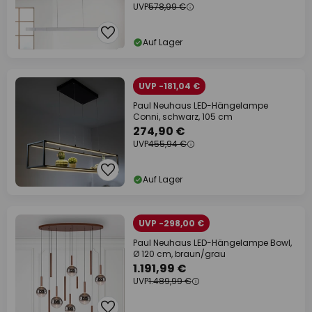
UVP
578,99 €
Auf Lager
UVP -181,04 €
Paul Neuhaus LED-Hängelampe
Conni, schwarz, 105 cm
274,90 €
UVP
455,94 €
Auf Lager
UVP -298,00 €
Paul Neuhaus LED-Hängelampe Bowl,
Ø 120 cm, braun/grau
1.191,99 €
UVP
1.489,99 €