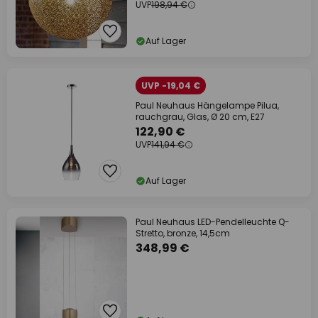
UVP
198,94 €
Auf Lager
UVP -19,04 €
Paul Neuhaus Hängelampe Pilua,
rauchgrau, Glas, Ø 20 cm, E27
122,90 €
UVP
141,94 €
Auf Lager
Paul Neuhaus LED-Pendelleuchte Q-
Stretto, bronze, 14,5cm
348,99 €