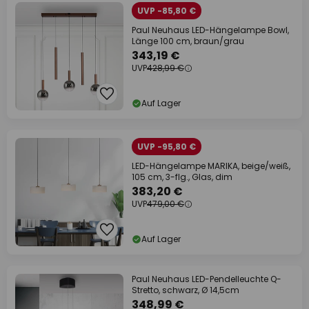
UVP -85,80 €
Paul Neuhaus LED-Hängelampe Bowl,
Länge 100 cm, braun/grau
343,19 €
UVP
428,99 €
Auf Lager
UVP -95,80 €
LED-Hängelampe MARIKA, beige/weiß,
105 cm, 3-flg., Glas, dim
383,20 €
UVP
479,00 €
Auf Lager
Paul Neuhaus LED-Pendelleuchte Q-
Stretto, schwarz, Ø 14,5cm
348,99 €