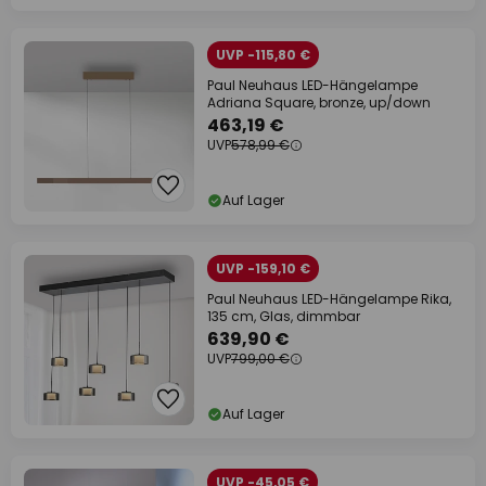
UVP -115,80 €
Paul Neuhaus LED-Hängelampe
Adriana Square, bronze, up/down
463,19 €
UVP
578,99 €
Auf Lager
UVP -159,10 €
Paul Neuhaus LED-Hängelampe Rika,
135 cm, Glas, dimmbar
639,90 €
UVP
799,00 €
Auf Lager
UVP -45,05 €