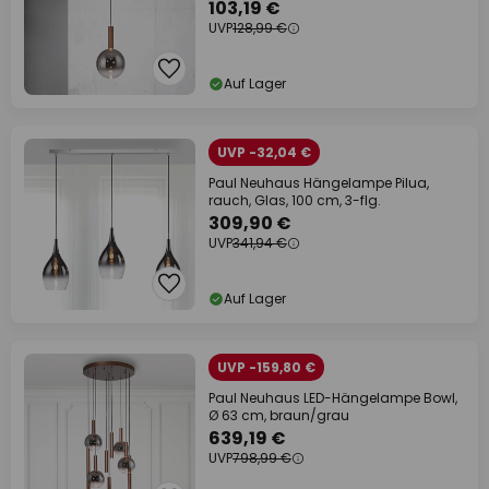
103,19 €
UVP
128,99 €
Auf Lager
UVP -32,04 €
Paul Neuhaus Hängelampe Pilua,
rauch, Glas, 100 cm, 3-flg.
309,90 €
UVP
341,94 €
Auf Lager
UVP -159,80 €
Paul Neuhaus LED-Hängelampe Bowl,
Ø 63 cm, braun/grau
639,19 €
UVP
798,99 €