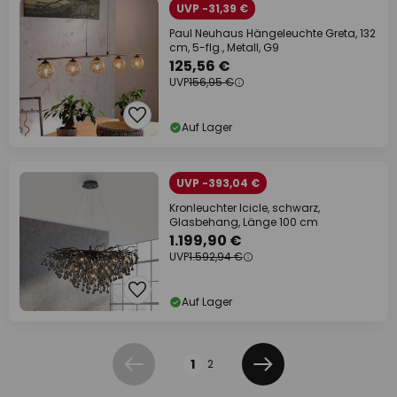
UVP -31,39 €
Paul Neuhaus Hängeleuchte Greta, 132
cm, 5-flg., Metall, G9
125,56 €
UVP
156,95 €
Auf Lager
UVP -393,04 €
Kronleuchter Icicle, schwarz,
Glasbehang, Länge 100 cm
1.199,90 €
UVP
1.592,94 €
Auf Lager
Seite
1
2
Zurück
Weiter