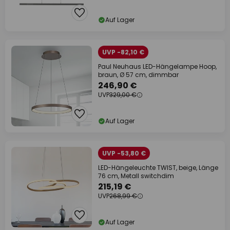
Auf Lager
UVP -82,10 €
Paul Neuhaus LED-Hängelampe Hoop,
braun, Ø 57 cm, dimmbar
246,90 €
UVP
329,00 €
Auf Lager
UVP -53,80 €
LED-Hängeleuchte TWIST, beige, Länge
76 cm, Metall switchdim
215,19 €
UVP
268,99 €
Auf Lager