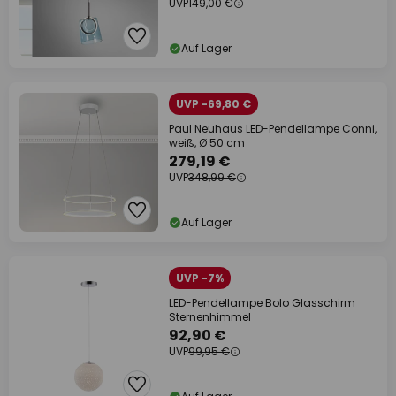
UVP
149,00 €
Auf Lager
UVP -69,80 €
Paul Neuhaus LED-Pendellampe Conni,
weiß, Ø 50 cm
279,19 €
UVP
348,99 €
Auf Lager
UVP -7%
LED-Pendellampe Bolo Glasschirm
Sternenhimmel
92,90 €
UVP
99,95 €