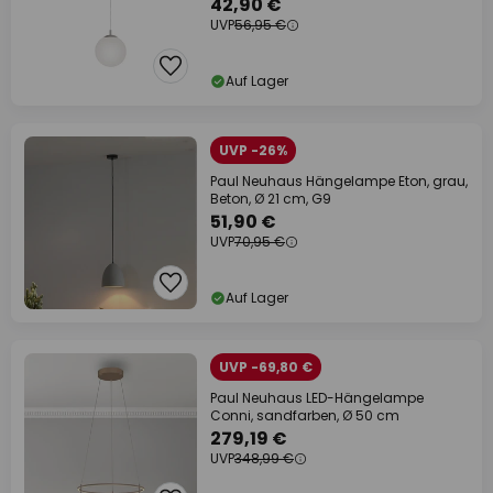
42,90 €
UVP
56,95 €
Auf Lager
UVP -26%
Paul Neuhaus Hängelampe Eton, grau,
Beton, Ø 21 cm, G9
51,90 €
UVP
70,95 €
Auf Lager
UVP -69,80 €
Paul Neuhaus LED-Hängelampe
Conni, sandfarben, Ø 50 cm
279,19 €
UVP
348,99 €