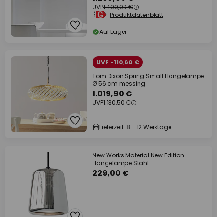
UVP
1.499,90 €
Produktdatenblatt
Auf Lager
UVP -110,60 €
Tom Dixon Spring Small Hängelampe
Ø 56 cm messing
1.019,90 €
UVP
1.130,50 €
Lieferzeit: 8 - 12 Werktage
New Works Material New Edition
Hängelampe Stahl
229,00 €