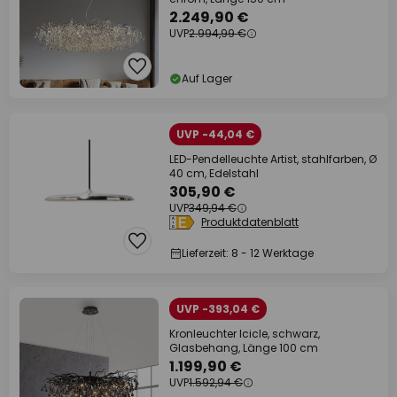
2.249,90 €
UVP
2.994,99 €
Auf Lager
UVP -44,04 €
LED-Pendelleuchte Artist, stahlfarben, Ø
40 cm, Edelstahl
305,90 €
UVP
349,94 €
Produktdatenblatt
Lieferzeit: 8 - 12 Werktage
UVP -393,04 €
Kronleuchter Icicle, schwarz,
Glasbehang, Länge 100 cm
1.199,90 €
UVP
1.592,94 €