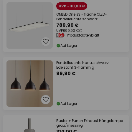
UVP -110,00 €
OMLED One s3 - flache OLED-
Pendelleuchte schwarz
789,90 €
UVP
899,90 €
Produktdatenblatt
Auf Lager
Pendelleuchte Nanu, schwarz,
Edelstahl, 3-flammig
99,90 €
Auf Lager
Buster + Punch Exhaust Hängelampe
grau/messing
314,00 €