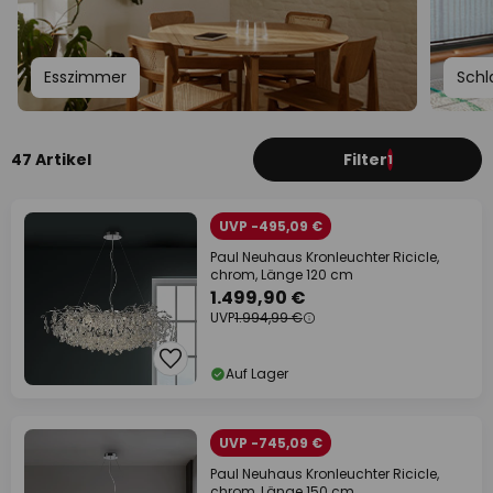
Esszimmer
Schl
47 Artikel
Filter
1
UVP -495,09 €
Paul Neuhaus Kronleuchter Ricicle,
chrom, Länge 120 cm
1.499,90 €
UVP
1.994,99 €
Auf Lager
UVP -745,09 €
Paul Neuhaus Kronleuchter Ricicle,
chrom, Länge 150 cm