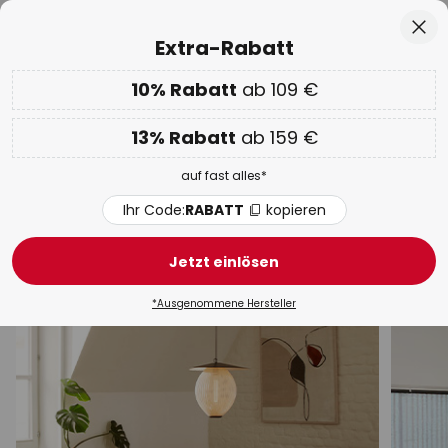
50 Tage kostenlose Retoure
Zum
Sch
Extra-Rabatt
Inhalt
springen
he
10% Rabatt
ab 109 €
EXTRA 10% ab 109 € & 13% ab 159 €
auf fast alles
Code:
RABATT
kopieren
13% Rabatt
ab 159 €
WOW Week:
Bis zu -70%
auf fast alles*
Pendelleuchten & Hängelampen
Edelstahl
Ihr Code:
RABATT
kopieren
LED
Schwarz
Design
Modern
Rattan / Bam
Jetzt einlösen
*Ausgenommene Hersteller