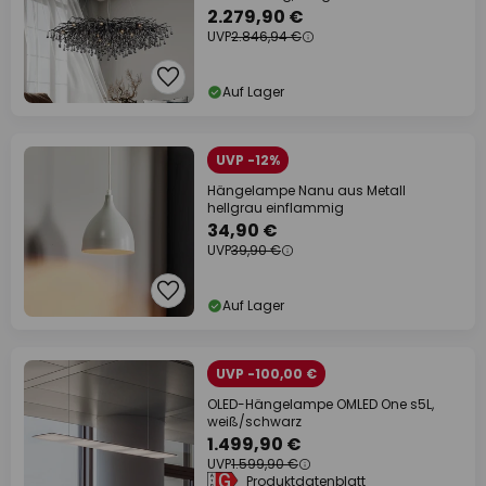
2.279,90 €
UVP
2.846,94 €
Auf Lager
UVP -12%
Hängelampe Nanu aus Metall
hellgrau einflammig
34,90 €
UVP
39,90 €
Auf Lager
UVP -100,00 €
OLED-Hängelampe OMLED One s5L,
weiß/schwarz
1.499,90 €
UVP
1.599,90 €
Produktdatenblatt