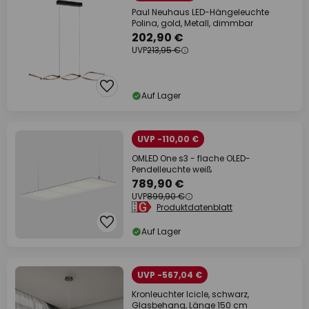
Paul Neuhaus LED-Hängeleuchte
Polina, gold, Metall, dimmbar
202,90 €
UVP
213,95 €
Auf Lager
UVP -110,00 €
OMLED One s3 - flache OLED-
Pendelleuchte weiß
789,90 €
UVP
899,90 €
Produktdatenblatt
Auf Lager
UVP -567,04 €
Kronleuchter Icicle, schwarz,
Glasbehang, Länge 150 cm