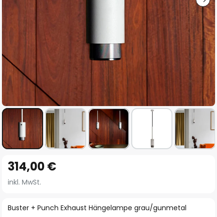
Zum
314,00 €
Anfang
der
inkl. MwSt.
Bildgalerie
springen
Buster + Punch Exhaust Hängelampe grau/gunmetal