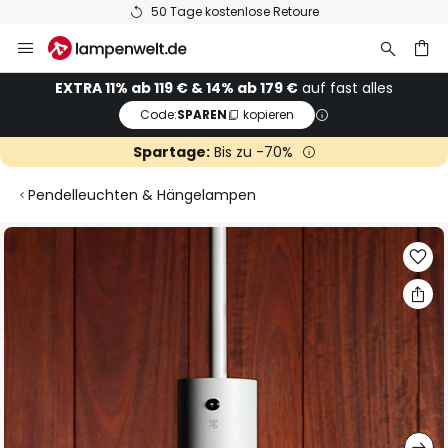
50 Tage kostenlose Retoure
Zum
Inhalt
springen
he
EXTRA 11% ab 119 € & 14% ab 179 €
auf fast alles
Code:
SPAREN
kopieren
Spartage:
Bis zu -70%
Pendelleuchten & Hängelampen
Zum
Ende
der
Bildgalerie
springen