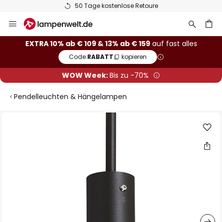
50 Tage kostenlose Retoure
Zum
Inhalt
springen
he
EXTRA 10% ab € 109 & 13% ab € 159
auf fast alles
Code:
RABATT
kopieren
WOW Week:
Bis zu -70%
Pendelleuchten & Hängelampen
Zum
Ende
der
Bildgalerie
springen