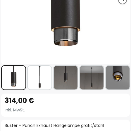
Zum
314,00 €
Anfang
der
inkl. MwSt.
Bildgalerie
springen
Buster + Punch Exhaust Hängelampe grafit/stahl