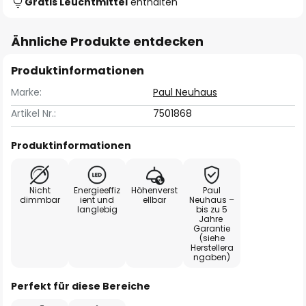
Gratis Leuchtmittel
enthalten
Ähnliche Produkte entdecken
Produktinformationen
Marke:
Paul Neuhaus
Artikel Nr.:
7501868
Produktinformationen
Nicht
Energieeffiz
Höhenverst
Paul
dimmbar
ient und
ellbar
Neuhaus –
langlebig
bis zu 5
Jahre
Garantie
(siehe
Herstellera
ngaben)
Perfekt für diese Bereiche