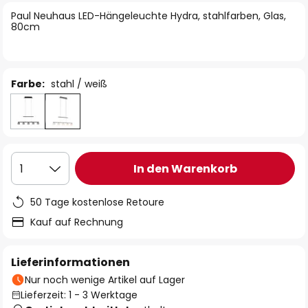
springen
Paul Neuhaus LED-Hängeleuchte Hydra, stahlfarben, Glas,
80cm
Farbe:
stahl / weiß
In den Warenkorb
1
50 Tage kostenlose Retoure
Kauf auf Rechnung
Lieferinformationen
Nur noch wenige Artikel auf Lager
Lieferzeit: 1 - 3 Werktage