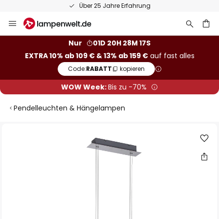
Über 25 Jahre Erfahrung
Zum
Inhalt
springen
he
Nur
01D 20H 28M 17S
EXTRA 10% ab 109 € & 13% ab 159 €
auf fast alles
Code:
RABATT
kopieren
WOW Week:
Bis zu -70%
Pendelleuchten & Hängelampen
Zum
Ende
der
Bildgalerie
springen