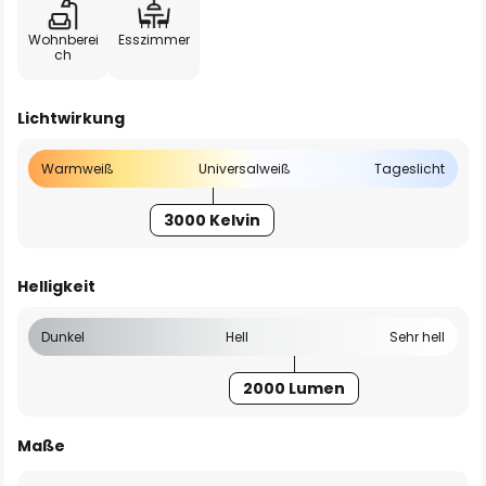
Wohnberei
Esszimmer
ch
Lichtwirkung
Warmweiß
Universalweiß
Tageslicht
3000 Kelvin
Helligkeit
Dunkel
Hell
Sehr hell
2000 Lumen
Maße