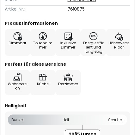
Artikel Nr.:
7610875
Produktinformationen
Dimmbar
Touchdim
Inklusive
Energieeffiz
Höhenverst
mer
Dimmer
ient und
ellbar
langlebig
Perfekt für diese Bereiche
Wohnberei
Küche
Esszimmer
ch
Helligkeit
Dunkel
Hell
Sehr hell
2085 Lumen