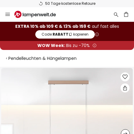
50 Tage kostenlose Retoure
Zum
Inhalt
springen
he
EXTRA 10% ab 109 € & 13% ab 159 €
auf fast alles
Code:
RABATT
kopieren
WOW Week:
Bis zu -70%
Pendelleuchten & Hängelampen
Zum
Ende
der
Bildgalerie
springen