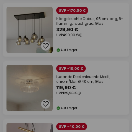
UVP -170,00 €
Hängeleuchte Cubus, 95 cm lang, 8-
flammig, rauchgrau, Glas
329,90 €
UVP
499,90 €
Auf Lager
UVP -10,00 €
Lucande Deckenleuchte Meritt,
chrom/klar, Ø 40 cm, Glas
119,90 €
UVP
129,90 €
Auf Lager
UVP -40,00 €