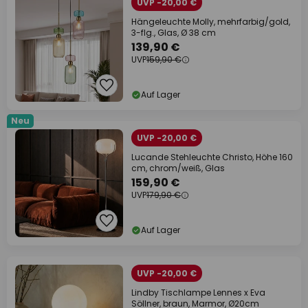
UVP -20,00 €
Hängeleuchte Molly, mehrfarbig/gold,
3-flg., Glas, Ø 38 cm
139,90 €
UVP
159,90 €
Auf Lager
Neu
UVP -20,00 €
Lucande Stehleuchte Christo, Höhe 160
cm, chrom/weiß, Glas
159,90 €
UVP
179,90 €
Auf Lager
UVP -20,00 €
Lindby Tischlampe Lennes x Eva
Söllner, braun, Marmor, Ø20cm