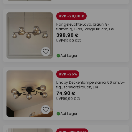
UVP -20,00 €
Hängeleuchte Lava, braun, 9-
flammig, Glas, Länge 116 cm, G9
399,90 €
UVP
419,90 €
Auf Lager
UVP -25%
Lindby Deckenlampe Elaina, 66 cm, 5-
flg., schwarz/rauch, E14
74,90 €
UVP
99,90 €
Auf Lager