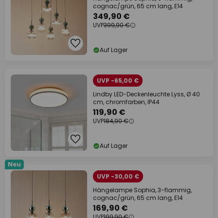
cognac/grün, 65 cm lang, E14
349,90 €
UVP
399,90 €
Auf Lager
UVP -65,00 €
Lindby LED-Deckenleuchte Lyss, Ø 40
cm, chromfarben, IP44
119,90 €
UVP
184,90 €
Auf Lager
Neu
UVP -30,00 €
Hängelampe Sophia, 3-flammig,
cognac/grün, 65 cm lang, E14
169,90 €
UVP
199,90 €