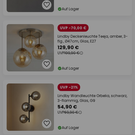
Auf Lager
UVP -70,00 €
Lindby Deckenleuchte Teeja, amber, 3-
flg., Ø47cm, Glas, E27
129,90 €
UVP
199,90 €
Auf Lager
UVP -21%
Lindby Wandleuchte Orbelia, schwarz,
3-flammig, Glas, G9
54,90 €
UVP
69,90 €
Auf Lager