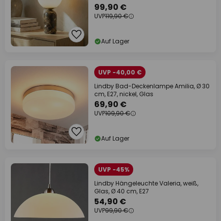
99,90 €
UVP
119,90 €
Auf Lager
UVP -40,00 €
Lindby Bad-Deckenlampe Amilia, Ø 30
cm, E27, nickel, Glas
69,90 €
UVP
109,90 €
Auf Lager
UVP -45%
Lindby Hängeleuchte Valeria, weiß,
Glas, Ø 40 cm, E27
54,90 €
UVP
99,90 €