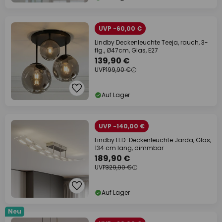
UVP -60,00 €
Lindby Deckenleuchte Teeja, rauch, 3-
flg., Ø47cm, Glas, E27
139,90 €
UVP
199,90 €
Auf Lager
UVP -140,00 €
Lindby LED-Deckenleuchte Jarda, Glas,
134 cm lang, dimmbar
189,90 €
UVP
329,90 €
Auf Lager
Neu