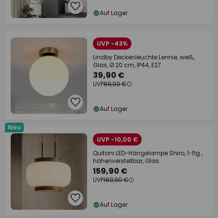
Auf Lager
UVP -43%
Lindby Deckenleuchte Lennie, weiß,
Glas, Ø 20 cm, IP44, E27
39,90 €
UVP
69,90 €
Auf Lager
Neu
UVP -10,00 €
Quitani LED-Hängelampe Shiro, 1-flg.,
höhenverstellbar, Glas
159,90 €
UVP
169,90 €
Auf Lager