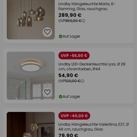
Lindby Hängeleuchte Marla, 6-
flammig, Glas, rauchgrau
289,90 €
UVP
359,90 €
Auf Lager
UVP -55,00 €
Lindby LED-Deckenleuchte Lyss, Ø 28
cm, chromfarben, IP44
54,90 €
UVP
109,90 €
Auf Lager
UVP -40,00 €
Lindby Hängeleuchte Valentina, E27, Ø
49 cm, rauchgrau, Glas
79,90 €