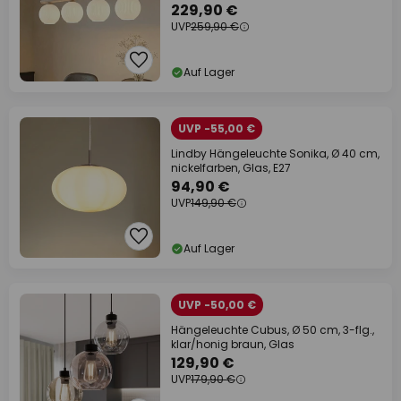
229,90 €
UVP
259,90 €
Auf Lager
UVP -55,00 €
Lindby Hängeleuchte Sonika, Ø 40 cm,
nickelfarben, Glas, E27
94,90 €
UVP
149,90 €
Auf Lager
UVP -50,00 €
Hängeleuchte Cubus, Ø 50 cm, 3-flg.,
klar/honig braun, Glas
129,90 €
UVP
179,90 €