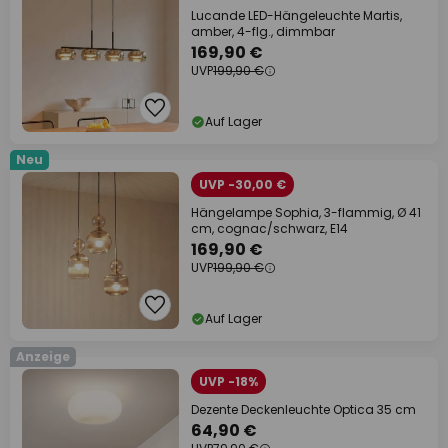
Lucande LED-Hängeleuchte Martis,
amber, 4-flg., dimmbar
169,90 €
UVP
199,90 €
Auf Lager
Neu
UVP -30,00 €
Hängelampe Sophia, 3-flammig, Ø 41
cm, cognac/schwarz, E14
169,90 €
UVP
199,90 €
Auf Lager
Anzeige
UVP -18%
Dezente Deckenleuchte Optica 35 cm
64,90 €