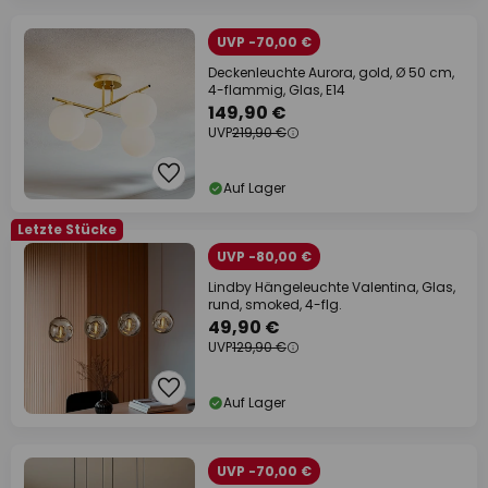
UVP -70,00 €
Deckenleuchte Aurora, gold, Ø 50 cm,
4-flammig, Glas, E14
149,90 €
UVP
219,90 €
Auf Lager
Letzte Stücke
UVP -80,00 €
Lindby Hängeleuchte Valentina, Glas,
rund, smoked, 4-flg.
49,90 €
UVP
129,90 €
Auf Lager
UVP -70,00 €