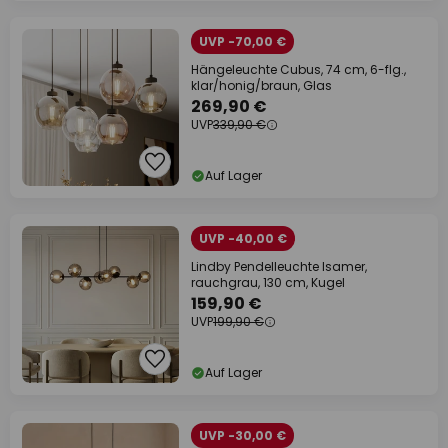
UVP -70,00 €
Hängeleuchte Cubus, 74 cm, 6-flg.,
klar/honig/braun, Glas
269,90 €
UVP
339,90 €
Auf Lager
UVP -40,00 €
Lindby Pendelleuchte Isamer,
rauchgrau, 130 cm, Kugel
159,90 €
UVP
199,90 €
Auf Lager
UVP -30,00 €