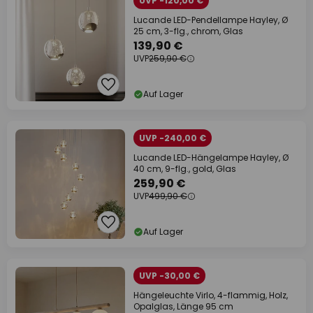
UVP -120,00 €
Lucande LED-Pendellampe Hayley, Ø
25 cm, 3-flg., chrom, Glas
139,90 €
UVP
259,90 €
Auf Lager
UVP -240,00 €
Lucande LED-Hängelampe Hayley, Ø
40 cm, 9-flg., gold, Glas
259,90 €
UVP
499,90 €
Auf Lager
UVP -30,00 €
Hängeleuchte Virlo, 4-flammig, Holz,
Opalglas, Länge 95 cm