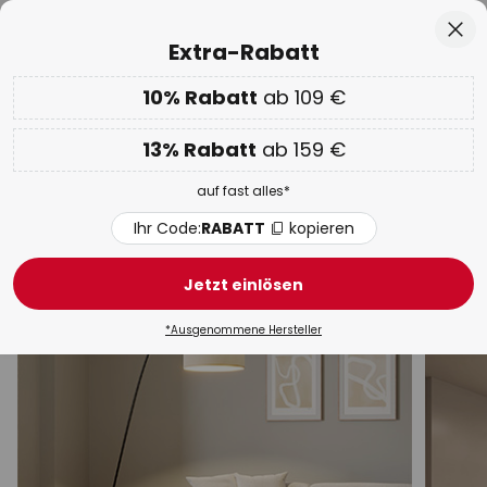
50 Tage kostenlose Retoure
Zum
Sch
Extra-Rabatt
Inhalt
springen
he
10% Rabatt
ab 109 €
EXTRA 10% ab 109 € & 13% ab 159 €
auf fast alles
Code:
RABATT
kopieren
13% Rabatt
ab 159 €
WOW Week:
Bis zu -70%
auf fast alles*
Innenleuchten Glas
Ihr Code:
RABATT
kopieren
Deckenleuchten
Wandleuchten
Hängeleuchten
Jetzt einlösen
*Ausgenommene Hersteller