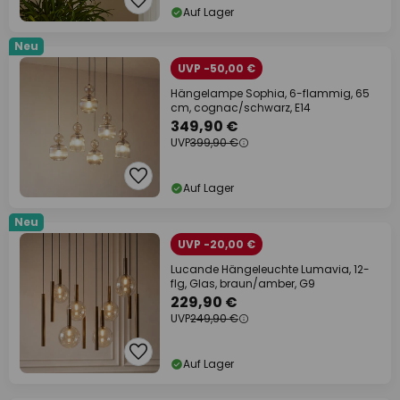
Auf Lager
Neu
UVP -50,00 €
Hängelampe Sophia, 6-flammig, 65
cm, cognac/schwarz, E14
349,90 €
UVP
399,90 €
Auf Lager
Neu
UVP -20,00 €
Lucande Hängeleuchte Lumavia, 12-
flg, Glas, braun/amber, G9
229,90 €
UVP
249,90 €
Auf Lager