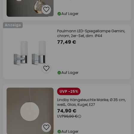
Auf Lager
Anzeige
Paulmann LED-Spiegellampe Gemini,
chrom, 2er-Set, dim. IP44
77,49 €
Auf Lager
UVP -25%
Lindby Hängeleuchte Marike, Ø 35 cm,
weiß, Glas, Kugel, E27
74,90 €
UVP
99,90 €
Auf Lager