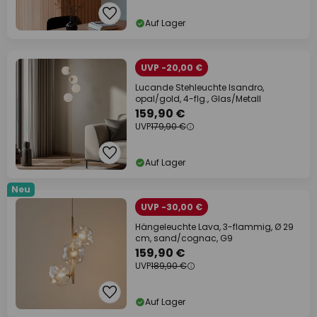
Auf Lager
UVP -20,00 €
Lucande Stehleuchte Isandro,
opal/gold, 4-flg., Glas/Metall
159,90 €
UVP
179,90 €
Auf Lager
Neu
UVP -30,00 €
Hängeleuchte Lava, 3-flammig, Ø 29
cm, sand/cognac, G9
159,90 €
UVP
189,90 €
Auf Lager