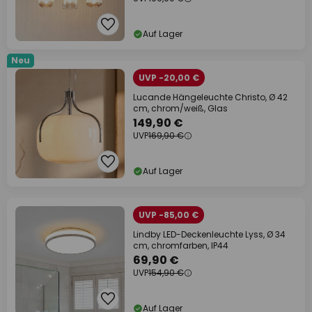
Auf Lager
Neu
UVP -20,00 €
Lucande Hängeleuchte Christo, Ø 42
cm, chrom/weiß, Glas
149,90 €
UVP
169,90 €
Auf Lager
UVP -85,00 €
Lindby LED-Deckenleuchte Lyss, Ø 34
cm, chromfarben, IP44
69,90 €
UVP
154,90 €
Auf Lager