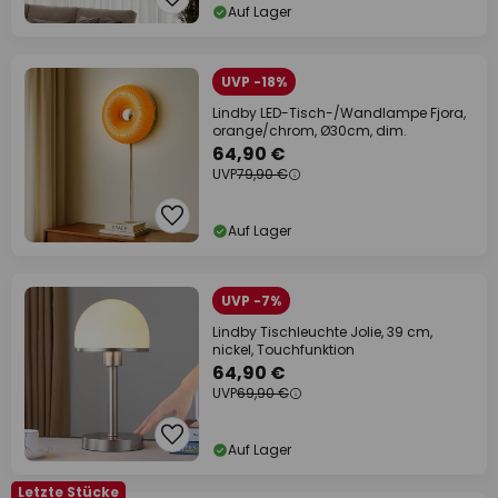
Auf Lager
UVP -18%
Lindby LED-Tisch-/Wandlampe Fjora,
orange/chrom, Ø30cm, dim.
64,90 €
UVP
79,90 €
Auf Lager
UVP -7%
Lindby Tischleuchte Jolie, 39 cm,
nickel, Touchfunktion
64,90 €
UVP
69,90 €
Auf Lager
Letzte Stücke