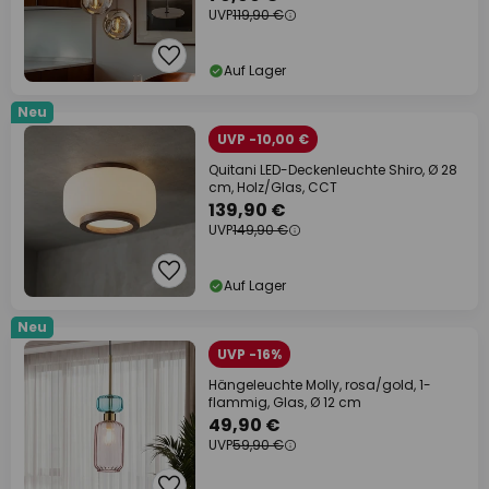
UVP
119,90 €
Auf Lager
Neu
UVP -10,00 €
Quitani LED-Deckenleuchte Shiro, Ø 28
cm, Holz/Glas, CCT
139,90 €
UVP
149,90 €
Auf Lager
Neu
UVP -16%
Hängeleuchte Molly, rosa/gold, 1-
flammig, Glas, Ø 12 cm
49,90 €
UVP
59,90 €