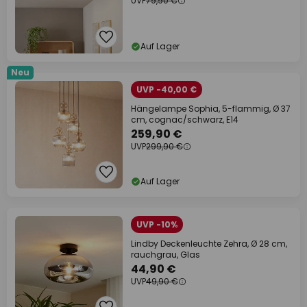
UVP
79,90 €
Auf Lager
Neu
UVP -40,00 €
Hängelampe Sophia, 5-flammig, Ø 37
cm, cognac/schwarz, E14
259,90 €
UVP
299,90 €
Auf Lager
UVP -10%
Lindby Deckenleuchte Zehra, Ø 28 cm,
rauchgrau, Glas
44,90 €
UVP
49,90 €