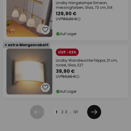
Lindby Hängelampe Simeon,
messingfarben, Glas, 73 cm, E14
129,90 €
UVP
169,90 €
Auf Lager
+ extra Mengenrabatt
UVP -33%
Lindby Wandleuchte Filippa, 31 cm,
nickel, Glas, E27
39,90 €
UVP
59,90 €
Auf Lager
Seite
1
2
3
...
121
Zurück
Weiter