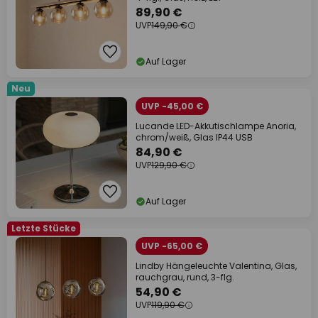
89,90 €
UVP
149,90 €
Auf Lager
Neu
UVP -45,00 €
Lucande LED-Akkutischlampe Anoria,
chrom/weiß, Glas IP44 USB
84,90 €
UVP
129,90 €
Auf Lager
Letzte Stücke
UVP -65,00 €
Lindby Hängeleuchte Valentina, Glas,
rauchgrau, rund, 3-flg.
54,90 €
UVP
119,90 €