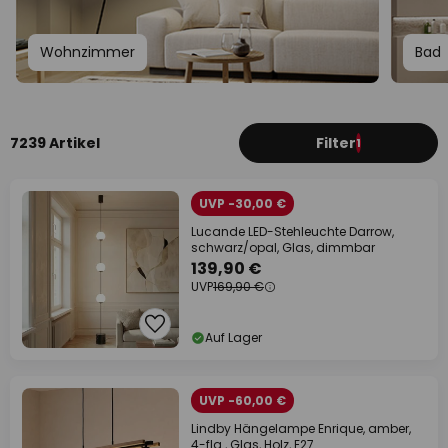
Wohnzimmer
Bad
7239 Artikel
Filter
1
UVP -30,00 €
Lucande LED-Stehleuchte Darrow,
schwarz/opal, Glas, dimmbar
139,90 €
UVP
169,90 €
Auf Lager
UVP -60,00 €
Lindby Hängelampe Enrique, amber,
4-flg., Glas, Holz, E27