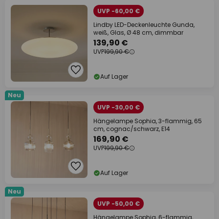
UVP -60,00 €
Lindby LED-Deckenleuchte Gunda,
weiß, Glas, Ø 48 cm, dimmbar
139,90 €
UVP
199,90 €
Auf Lager
Neu
UVP -30,00 €
Hängelampe Sophia, 3-flammig, 65
cm, cognac/schwarz, E14
169,90 €
UVP
199,90 €
Auf Lager
Neu
UVP -50,00 €
Hängelampe Sophia, 6-flammig,