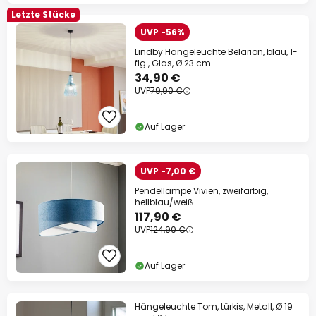
Letzte Stücke
UVP -56%
Lindby Hängeleuchte Belarion, blau, 1-
flg., Glas, Ø 23 cm
34,90 €
UVP
79,90 €
Auf Lager
UVP -7,00 €
Pendellampe Vivien, zweifarbig,
hellblau/weiß
117,90 €
UVP
124,90 €
Auf Lager
Hängeleuchte Tom, türkis, Metall, Ø 19