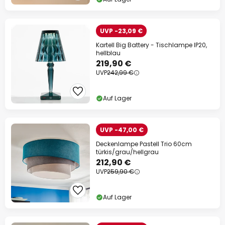
UVP -23,09 €
Kartell Big Battery - Tischlampe IP20,
hellblau
219,90 €
UVP
242,99 €
Auf Lager
UVP -47,00 €
Deckenlampe Pastell Trio 60cm
türkis/grau/hellgrau
212,90 €
UVP
259,90 €
Auf Lager