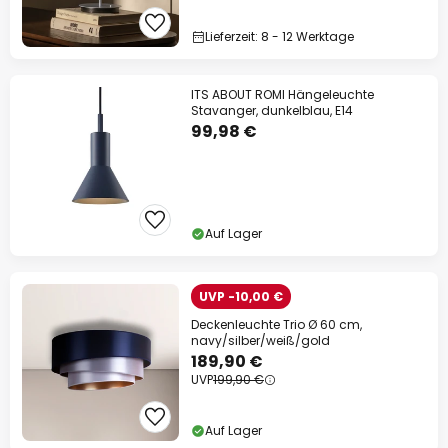
Lieferzeit: 8 - 12 Werktage
ITS ABOUT ROMI Hängeleuchte
Stavanger, dunkelblau, E14
99,98 €
Auf Lager
UVP -10,00 €
Deckenleuchte Trio Ø 60 cm,
navy/silber/weiß/gold
189,90 €
UVP
199,90 €
Auf Lager