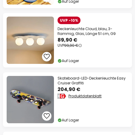
Auf Lager
UVP -10%
Deckenleuchte Cloud, blau, 3-
flammig, Glas, Länge 51 cm, G9
89,90 €
UVP
99,90 €
Auf Lager
Skateboard-LED-Deckenleuchte Easy
Cruiser Graffiti
204,90 €
Produktdatenblatt
Auf Lager