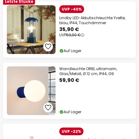
Letzte Stücke
UVP -40%
Lindby LED-Akkutischleuchte Yvette,
blau, IP44, Touchdimmer
35,90 €
UVP
59,90 €
Auf Lager
Wandleuchte ORBI, ultramarin,
Glas/Metall, Ø 12 cm, IP44, G9
59,90 €
Auf Lager
UVP -22%