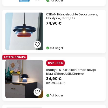
Auf Lager
OSRAM Hängeleuchte Decor Layers,
blau/pink, Stahl, E27
74,90 €
Auf Lager
Letzte Stücke
UVP -56%
Lindby LED-Akkutischlampe Nevijo,
blau, Ø18cm, USB, Dimmer
34,90 €
UVP
79,90 €
Auf Lager