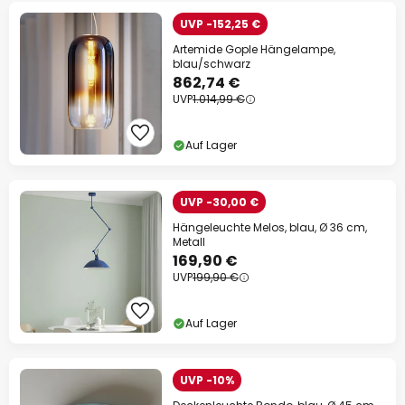
UVP -152,25 €
Artemide Gople Hängelampe,
blau/schwarz
862,74 €
UVP
1.014,99 €
Auf Lager
UVP -30,00 €
Hängeleuchte Melos, blau, Ø 36 cm,
Metall
169,90 €
UVP
199,90 €
Auf Lager
UVP -10%