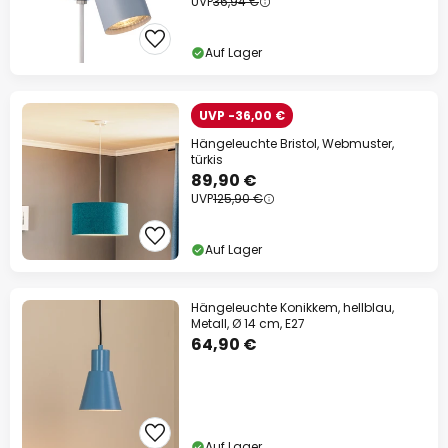
UVP
36,94 €
Auf Lager
UVP -36,00 €
Hängeleuchte Bristol, Webmuster,
türkis
89,90 €
UVP
125,90 €
Auf Lager
Hängeleuchte Konikkem, hellblau,
Metall, Ø 14 cm, E27
64,90 €
Auf Lager