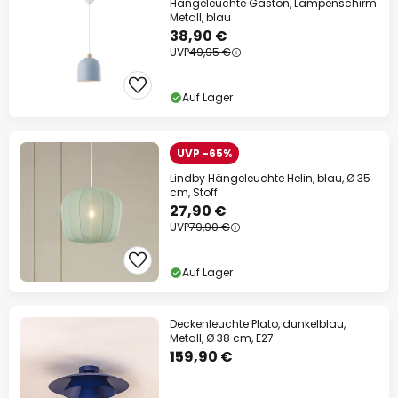
Hängeleuchte Gaston, Lampenschirm
Metall, blau
38,90 €
UVP
49,95 €
Auf Lager
UVP -65%
Lindby Hängeleuchte Helin, blau, Ø 35
cm, Stoff
27,90 €
UVP
79,90 €
Auf Lager
Deckenleuchte Plato, dunkelblau,
Metall, Ø 38 cm, E27
159,90 €