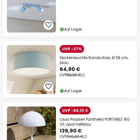
Auf Lager
UVP -27%
Deckenleuchte Rondo Kids, Ø 38 cm,
blau
64,90 €
UVP
89,90 €
Auf Lager
UVP -60,10 €
Louis Poulsen Panthella PORTABLE 160
V3, opal hellblau
139,90 €
UVP
200,00 €