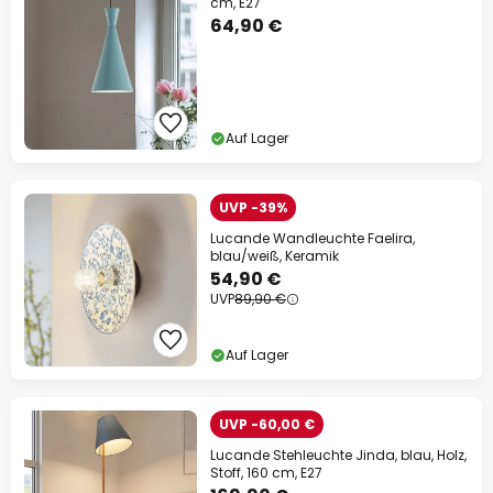
cm, E27
64,90 €
Auf Lager
UVP -39%
Lucande Wandleuchte Faelira,
blau/weiß, Keramik
54,90 €
UVP
89,90 €
Auf Lager
UVP -60,00 €
Lucande Stehleuchte Jinda, blau, Holz,
Stoff, 160 cm, E27