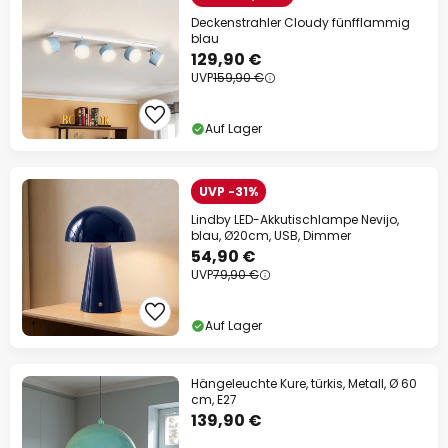
Deckenstrahler Cloudy fünfflammig
blau
129,90 €
UVP
159,90 €
Auf Lager
UVP -31%
Lindby LED-Akkutischlampe Nevijo,
blau, Ø20cm, USB, Dimmer
54,90 €
UVP
79,90 €
Auf Lager
Hängeleuchte Kure, türkis, Metall, Ø 60
cm, E27
139,90 €