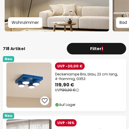
Wohnzimmer
Bad
718 Artikel
Filter
1
Neu
UVP -20,00 €
Deckenlampe Brix, blau, 23 cm lang,
4-flammig, GX53
119,90 €
UVP
139,90 €
Auf Lager
Neu
UVP -16%