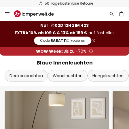
50 Tage kostenlose Retoure
Zum
Sch
Extra-Rabatt
Inhalt
springen
he
10% Rabatt
ab 109 €
Nur
02D 12H 21M 41S
EXTRA 10% ab 109 € & 13% ab 159 €
auf fast alles
13% Rabatt
ab 159 €
Code:
RABATT
kopieren
auf fast alles*
WOW Week:
Bis zu -70%
Ihr Code:
RABATT
kopieren
Blaue Innenleuchten
Jetzt einlösen
Deckenleuchten
Wandleuchten
Hängeleuchten
*Ausgenommene Hersteller