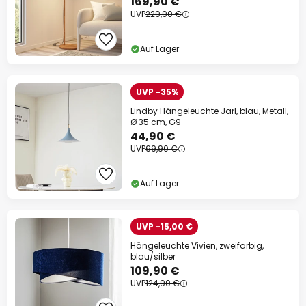
169,90 €
UVP
229,90 €
Auf Lager
UVP -35%
Lindby Hängeleuchte Jarl, blau, Metall,
Ø 35 cm, G9
44,90 €
UVP
69,90 €
Auf Lager
UVP -15,00 €
Hängeleuchte Vivien, zweifarbig,
blau/silber
109,90 €
UVP
124,90 €