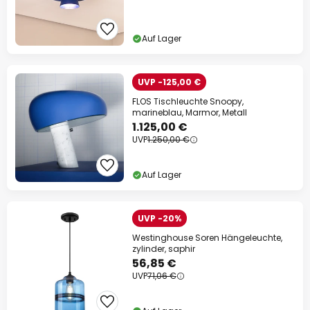
Auf Lager
UVP -125,00 €
FLOS Tischleuchte Snoopy,
marineblau, Marmor, Metall
1.125,00 €
UVP
1.250,00 €
Auf Lager
UVP -20%
Westinghouse Soren Hängeleuchte,
zylinder, saphir
56,85 €
UVP
71,06 €