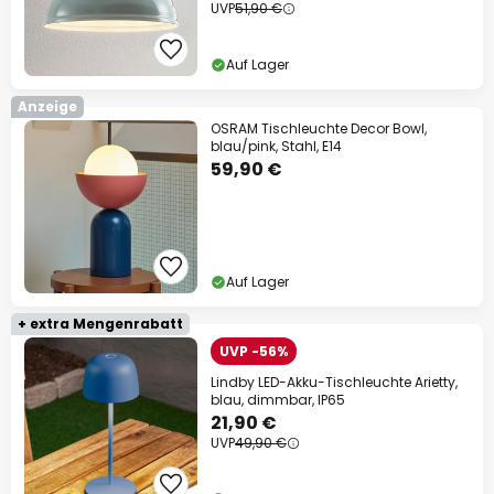
UVP
51,90 €
Auf Lager
Anzeige
OSRAM Tischleuchte Decor Bowl,
blau/pink, Stahl, E14
59,90 €
Auf Lager
+ extra Mengenrabatt
UVP -56%
Lindby LED-Akku-Tischleuchte Arietty,
blau, dimmbar, IP65
21,90 €
UVP
49,90 €