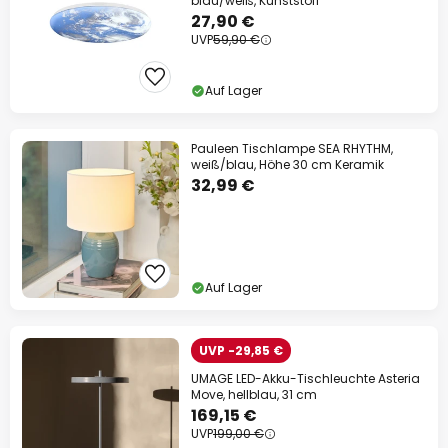
blau/weiß, Kunststoff
27,90 €
UVP
59,90 €
Auf Lager
Pauleen Tischlampe SEA RHYTHM,
weiß/blau, Höhe 30 cm Keramik
32,99 €
Auf Lager
UVP -29,85 €
UMAGE LED-Akku-Tischleuchte Asteria
Move, hellblau, 31 cm
169,15 €
UVP
199,00 €