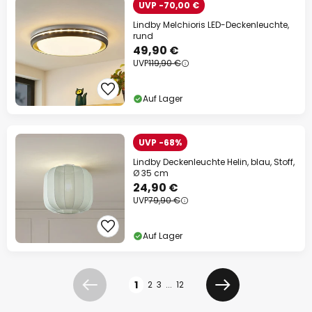
UVP -70,00 €
Lindby Melchioris LED-Deckenleuchte,
rund
49,90 €
UVP
119,90 €
Auf Lager
UVP -68%
Lindby Deckenleuchte Helin, blau, Stoff,
Ø 35 cm
24,90 €
UVP
79,90 €
Auf Lager
Seite
1
2
3
...
12
Zurück
Weiter