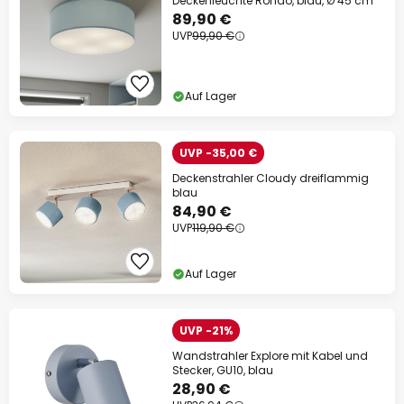
Deckenleuchte Rondo, blau, Ø 45 cm
89,90 €
UVP
99,90 €
Auf Lager
UVP -35,00 €
Deckenstrahler Cloudy dreiflammig
blau
84,90 €
UVP
119,90 €
Auf Lager
UVP -21%
Wandstrahler Explore mit Kabel und
Stecker, GU10, blau
28,90 €