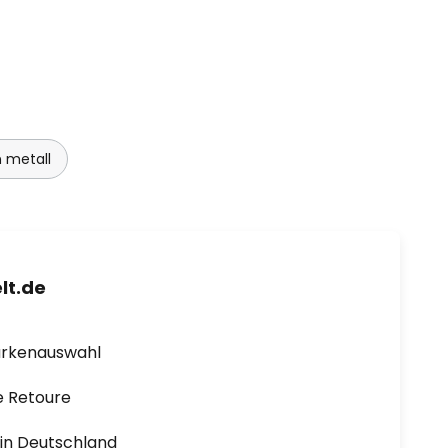
 metall
lt.de
arkenauswahl
e Retoure
1 in Deutschland