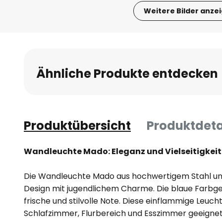
Weitere Bilder anze
Zum
Anfang
der
Bildgalerie
Ähnliche Produkte entdecken
springen
Produktübersicht
Produktdeta
Wandleuchte Mado: Eleganz und Vielseitigke
Die Wandleuchte Mado aus hochwertigem Stahl un
Design mit jugendlichem Charme. Die blaue Farbg
frische und stilvolle Note. Diese einflammige Leuch
Schlafzimmer, Flurbereich und Esszimmer geeignet