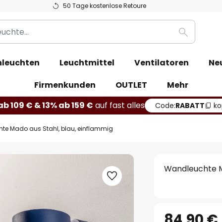
50 Tage kostenlose Retoure
Suche
leuchten
Leuchtmittel
Ventilatoren
Ne
Firmenkunden
OUTLET
Mehr
b 109 € & 13% ab 159 €
auf fast alles
Code:
RABATT
ko
te Mado aus Stahl, blau, einflammig
Wandleuchte Ma
84,90 €