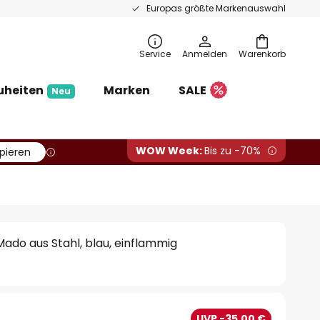
Europas größte Markenauswahl
Service
Anmelden
Warenkorb
uheiten
Marken
SALE
Neu
WOW Week:
Bis zu -70%
pieren
do aus Stahl, blau, einflammig
UVP -35,00 €