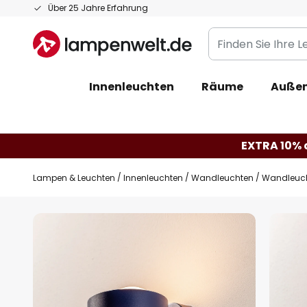
Zum
Über 25 Jahre Erfahrung
Inhalt
Finden
springen
Sie
Ihre
Innenleuchten
Räume
Außen
Leuchte...
EXTRA 10% a
Lampen & Leuchten
Innenleuchten
Wandleuchten
Wandleuch
Zum
Ende
der
Bildgalerie
springen