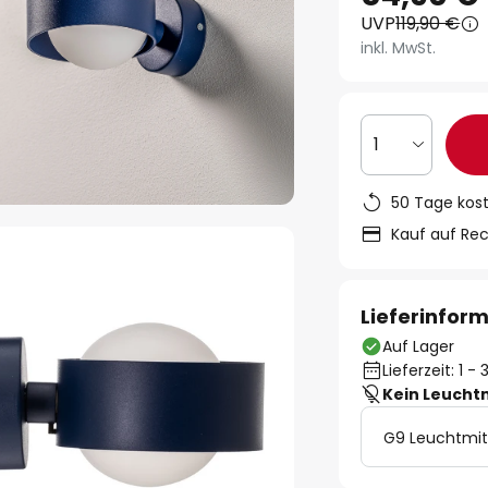
UVP
119,90 €
inkl. MwSt.
1
50 Tage kos
Kauf auf Re
Lieferinfor
Auf Lager
Lieferzeit: 1 
Kein Leucht
G9 Leuchtmit