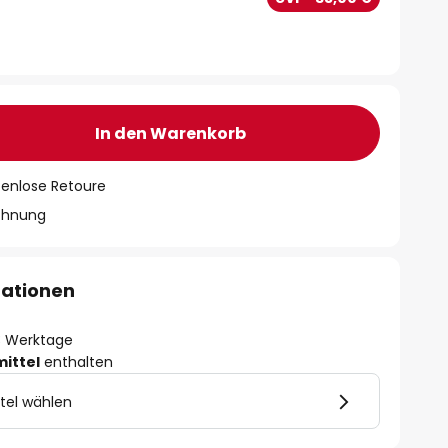
In den Warenkorb
tenlose Retoure
chnung
mationen
- 3 Werktage
mittel
enthalten
tel wählen