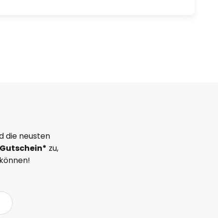
d die neusten
Gutschein*
zu,
 können!