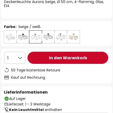
springen
Deckenleuchte Aurora, beige, Ø 50 cm, 4-flammig, Glas,
E14
Farbe:
beige / weiß
In den Warenkorb
1
50 Tage kostenlose Retoure
Kauf auf Rechnung
Lieferinformationen
Auf Lager
Lieferzeit: 1 - 3 Werktage
Kein Leuchtmittel
enthalten