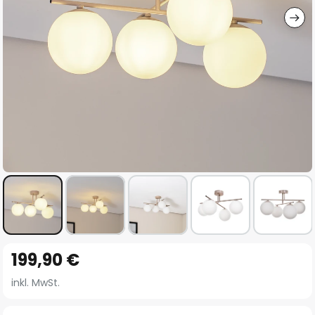
Zum
199,90 €
Anfang
der
inkl. MwSt.
Bildgalerie