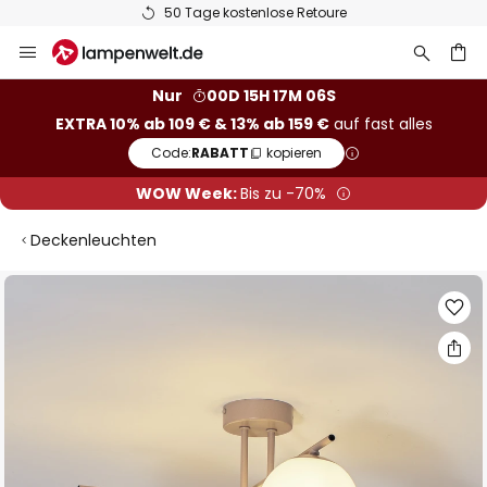
50 Tage kostenlose Retoure
Zum
Inhalt
springen
he
Nur
00D 15H 17M 05S
EXTRA 10% ab 109 € & 13% ab 159 €
auf fast alles
Code:
RABATT
kopieren
WOW Week:
Bis zu -70%
Deckenleuchten
Zum
Ende
der
Bildgalerie
springen