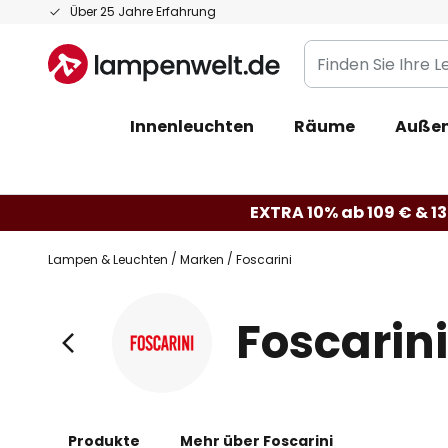
Zum
Über 25 Jahre Erfahrung
Inhalt
Finden
springen
Sie
Ihre
Innenleuchten
Räume
Außen
Leuchte...
EXTRA 10% ab 109 € & 13
Lampen & Leuchten
Marken
Foscarini
Foscarini
Produkte
Mehr über Foscarini