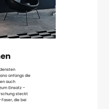
nen
edensten
rano anfangs die
men auch
zum Einsatz –
orschung steckt
Faser, die bei