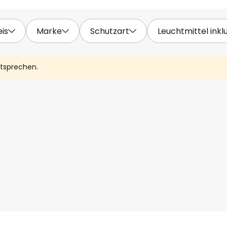
eis
Marke
Schutzart
Leuchtmittel inkl
ntsprechen.