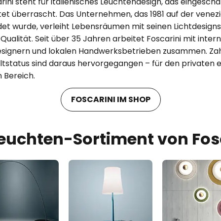
ini steht für italienisches Leuchtendesign, das eingescha
et überrascht. Das Unternehmen, das 1981 auf der venezi
t wurde, verleiht Lebensräumen mit seinen Lichtdesigns
ualität. Seit über 35 Jahren arbeitet Foscarini mit intern
signern und lokalen Handwerksbetrieben zusammen. Zah
ltstatus sind daraus hervorgegangen – für den privaten 
 Bereich.
FOSCARINI IM SHOP
euchten-Sortiment von Fos