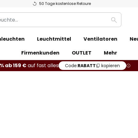
50 Tage kostenlose Retoure
Suche
leuchten
Leuchtmittel
Ventilatoren
Ne
Firmenkunden
OUTLET
Mehr
% ab 159 €
auf fast alles
Code:
RABATT
kopieren