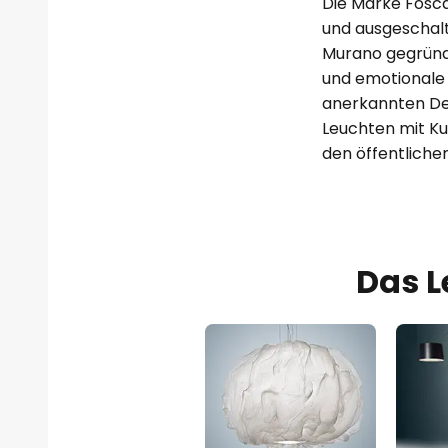
Die Marke Foscar
und ausgeschalt
Murano gegründe
und emotionale Q
anerkannten De
Leuchten mit Ku
den öffentlichen
Das L