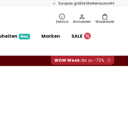
Europas größte Markenauswahl
Service
Anmelden
Warenkorb
uheiten
Marken
SALE
Neu
WOW Week:
Bis zu -70%