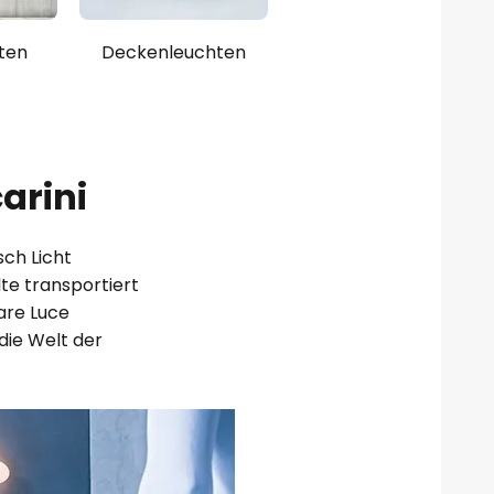
ten
Deckenleuchten
arini
sch Licht
te transportiert
are Luce
die Welt der