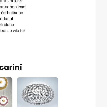
ltet verführt
anischen Insel
 ästhetische
ational
lreiche
ebenso wie für
carini