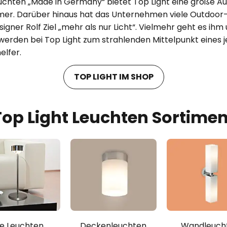
euchten „Made in Germany“ bietet Top Light eine große A
mer. Darüber hinaus hat das Unternehmen viele Outdoor-
igner Rolf Ziel „mehr als nur Licht“. Vielmehr geht es ihm 
 werden bei Top Light zum strahlenden Mittelpunkt eines
elfer.
TOP LIGHT IM SHOP
Top Light Leuchten Sortimen
le Leuchten
Deckenleuchten
Wandleuch