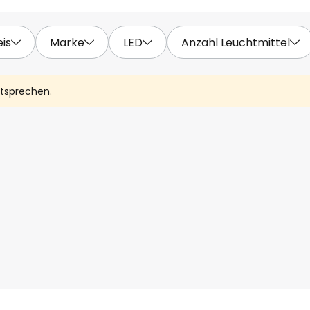
eis
Marke
LED
Anzahl Leuchtmittel
ntsprechen.