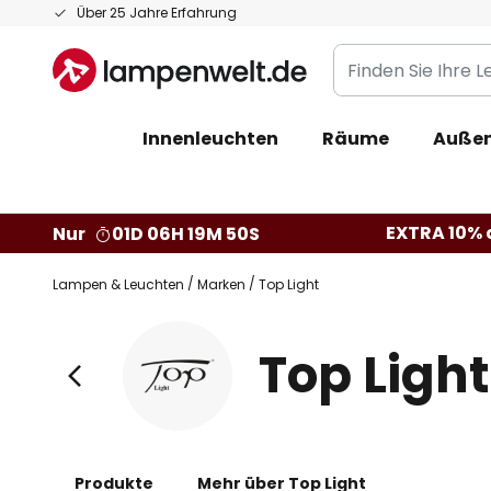
Zum
Über 25 Jahre Erfahrung
Inhalt
Finden
springen
Sie
Ihre
Innenleuchten
Räume
Außen
Leuchte...
EXTRA 10% a
Nur
01D 06H 19M 49S
Lampen & Leuchten
Marken
Top Light
Top Light
Produkte
Mehr über Top Light