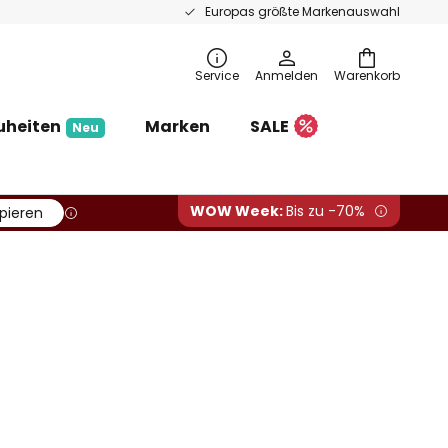
Europas größte Markenauswahl
Service
Anmelden
Warenkorb
uheiten
Marken
SALE
Neu
WOW Week:
Bis zu -70%
pieren