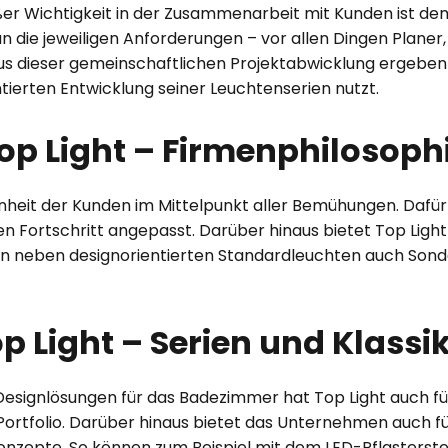
ßer Wichtigkeit in der Zusammenarbeit mit Kunden ist d
n die jeweiligen Anforderungen – vor allen Dingen Planer
us dieser gemeinschaftlichen Projektabwicklung ergeben 
ntierten Entwicklung seiner Leuchtenserien nutzt.
op Light – Firmenphilosoph
denheit der Kunden im Mittelpunkt aller Bemühungen. Dafü
n Fortschritt angepasst. Darüber hinaus bietet Top Ligh
den neben designorientierten Standardleuchten auch Son
p Light – Serien und Klassi
 Designlösungen für das Badezimmer hat Top Light auch f
ortfolio. Darüber hinaus bietet das Unternehmen auch f
tkonzepte. So können zum Beispiel mit dem LED-Pflasterst