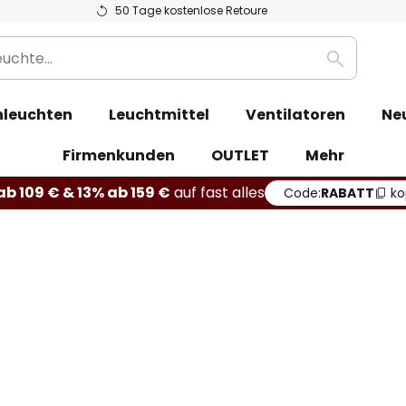
50 Tage kostenlose Retoure
Suche
leuchten
Leuchtmittel
Ventilatoren
Ne
Firmenkunden
OUTLET
Mehr
b 109 € & 13% ab 159 €
auf fast alles
Code:
RABATT
ko