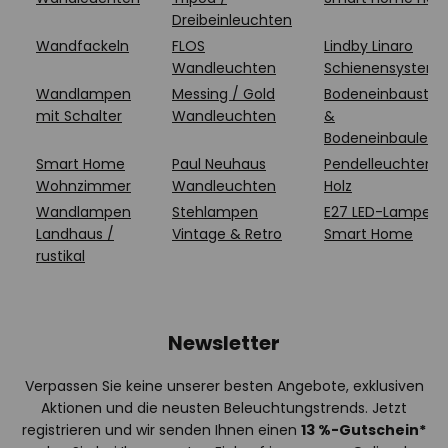
Dreibeinleuchten
Wandfackeln
FLOS
Lindby Linaro
Wandleuchten
Schienensystem
Wandlampen
Messing / Gold
Bodeneinbaustrah
mit Schalter
Wandleuchten
&
Bodeneinbauleuc
Smart Home
Paul Neuhaus
Pendelleuchten a
Wohnzimmer
Wandleuchten
Holz
Wandlampen
Stehlampen
E27 LED-Lampen
Landhaus /
Vintage & Retro
Smart Home
rustikal
Newsletter
Verpassen Sie keine unserer besten Angebote, exklusiven
Aktionen und die neusten Beleuchtungstrends. Jetzt
registrieren und wir senden Ihnen einen
13
%
-Gutschein*