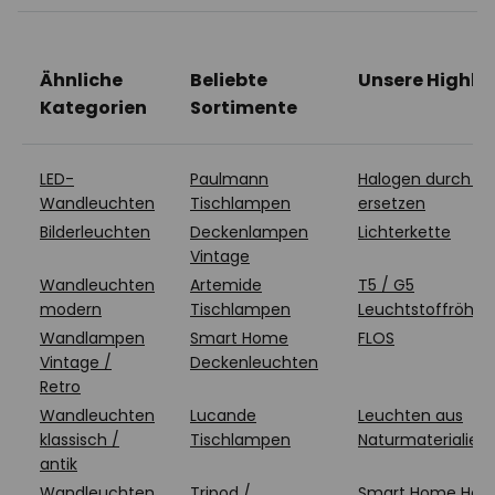
Ähnliche
Beliebte
Unsere Highli
Kategorien
Sortimente
LED-
Paulmann
Halogen durch LE
Wandleuchten
Tischlampen
ersetzen
Bilderleuchten
Deckenlampen
Lichterkette
Vintage
Wandleuchten
Artemide
T5 / G5
modern
Tischlampen
Leuchtstoffröhre
Wandlampen
Smart Home
FLOS
Vintage /
Deckenleuchten
Retro
Wandleuchten
Lucande
Leuchten aus
klassisch /
Tischlampen
Naturmaterialien
antik
Wandleuchten
Tripod /
Smart Home Heiz