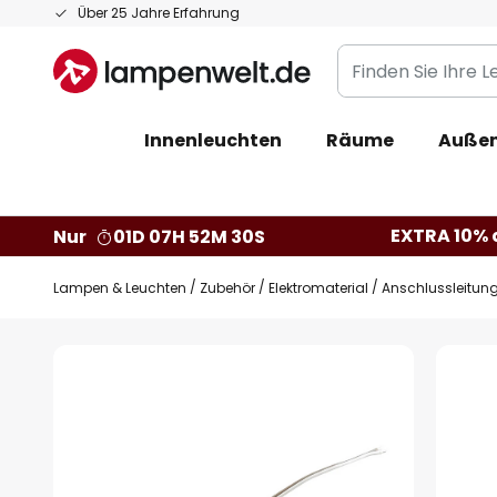
Zum
Über 25 Jahre Erfahrung
Inhalt
Finden
springen
Sie
Ihre
Innenleuchten
Räume
Außen
Leuchte...
EXTRA 10% a
Nur
01D 07H 52M 29S
Lampen & Leuchten
Zubehör
Elektromaterial
Anschlussleitung
Zum
Ende
der
Bildgalerie
springen