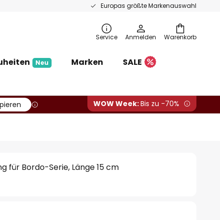
Europas größte Markenauswahl
Service
Anmelden
Warenkorb
uheiten
Marken
SALE
Neu
WOW Week:
Bis zu -70%
pieren
ng für Bordo-Serie, Länge 15 cm