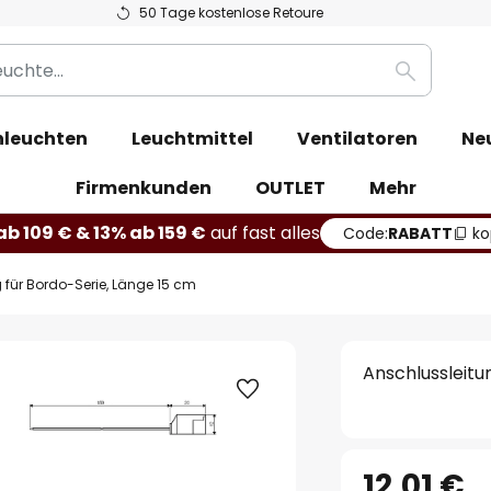
50 Tage kostenlose Retoure
Suche
leuchten
Leuchtmittel
Ventilatoren
Ne
Firmenkunden
OUTLET
Mehr
b 109 € & 13% ab 159 €
auf fast alles
Code:
RABATT
ko
 für Bordo-Serie, Länge 15 cm
Anschlussleitu
12,01 €