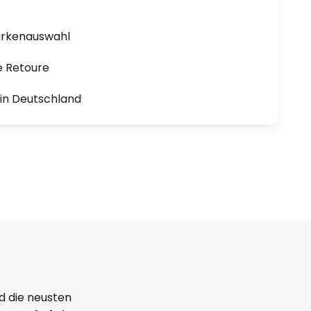
arkenauswahl
e Retoure
1 in Deutschland
d die neusten