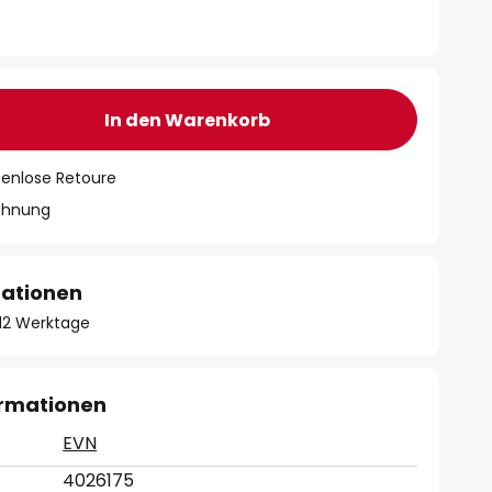
In den Warenkorb
tenlose Retoure
chnung
mationen
- 12 Werktage
ormationen
EVN
4026175