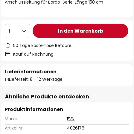
springen
Anschlussleitung für Bordo-Serie, Länge 150 cm
In den Warenkorb
1
50 Tage kostenlose Retoure
Kauf auf Rechnung
Lieferinformationen
Lieferzeit: 8 - 12 Werktage
Ähnliche Produkte entdecken
Produktinformationen
Marke:
EVN
Artikel Nr.:
4026176