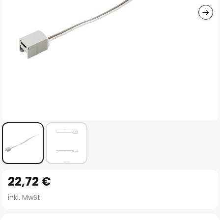
Zum
22,72 €
Anfang
der
inkl. MwSt.
Bildgalerie