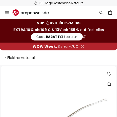
50 Tage kostenlose Retoure
Zum
Inhalt
springen
he
Nur
02D 19H 57M 14S
EXTRA 10% ab 109 € & 13% ab 159 €
auf fast alles
Code:
RABATT
kopieren
WOW Week:
Bis zu -70%
Elektromaterial
Zum
Ende
der
Bildgalerie
springen