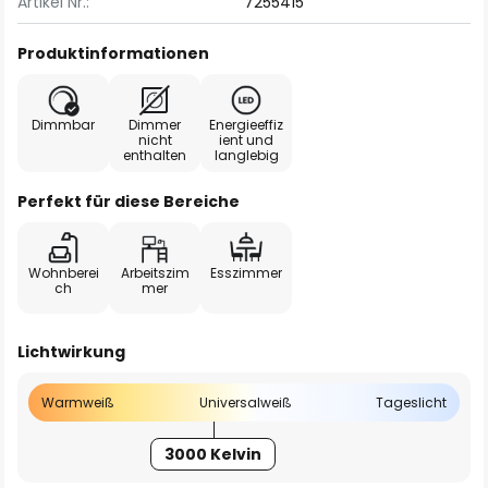
Artikel Nr.:
7255415
Produktinformationen
Dimmbar
Dimmer
Energieeffiz
nicht
ient und
enthalten
langlebig
Perfekt für diese Bereiche
Wohnberei
Arbeitszim
Esszimmer
ch
mer
Lichtwirkung
Warmweiß
Universalweiß
Tageslicht
3000 Kelvin