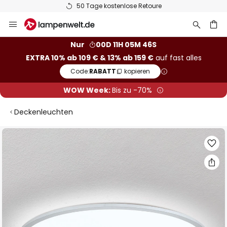
50 Tage kostenlose Retoure
Zum
Inhalt
springen
he
Nur
00D 11H 05M 45S
EXTRA 10% ab 109 € & 13% ab 159 €
auf fast alles
Code:
RABATT
kopieren
WOW Week:
Bis zu -70%
Deckenleuchten
Zum
Ende
der
Bildgalerie
springen