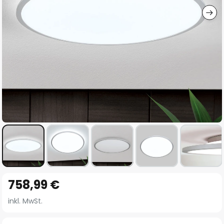
Zum
758,99 €
Anfang
der
inkl. MwSt.
Bildgalerie