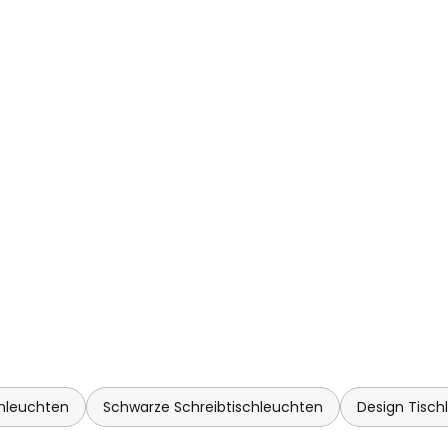
twarf Sapper im Auftrag des
ten Artemide. Das Besondere an
xible Beweglichkeit und zum
k, mit der sie sich auch in
infügt. Diese Ausführung
iedervolt-Halogenleuchtmittel
 Trafo.
chleuchten
Schwarze Schreibtischleuchten
Design Tisc