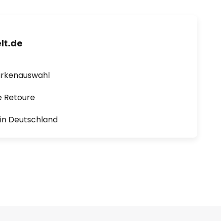
lt.de
arkenauswahl
e Retoure
1 in Deutschland