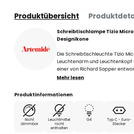
Produktübersicht
Produktdeta
Schreibtischlampe Tizio Micro 
Designikone
Die Schreibtischleuchte Tizio M
Leuchtenarm und Leuchtenkopf 
einer von Richard Sapper entworf
wurde und heute als Designklassik
Mehr lesen
als einer der bedeutendsten Indu
vermittelte sein Wissen auch als
Produktinformationen
Schaffen wurde er mit zahlreich
a. erhielt der lange in Mailand a
Compasso d´Oro. Seine Objekte w
Nicht
Leuchtmittel
G4
Typ C - Euro-
gezeigt.
dimmbar
nicht
Stecker
enthalten