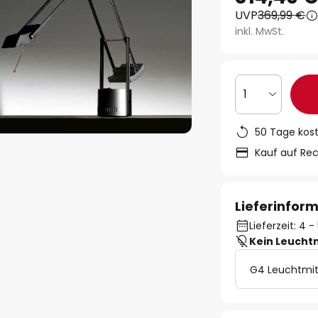
UVP
369,99 €
inkl. MwSt.
1
50 Tage kos
Kauf auf Re
Lieferinfor
Lieferzeit: 4
Kein Leucht
G4 Leuchtmit