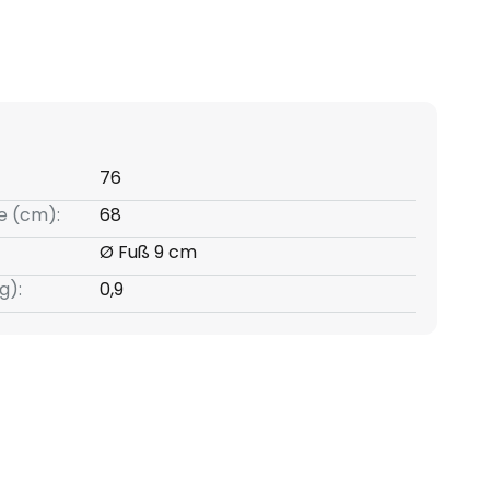
76
e (cm):
68
Ø Fuß 9 cm
g):
0,9