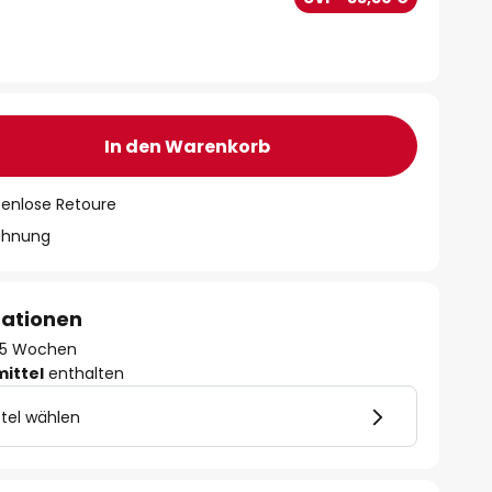
In den Warenkorb
tenlose Retoure
chnung
mationen
 - 5 Wochen
mittel
enthalten
tel wählen