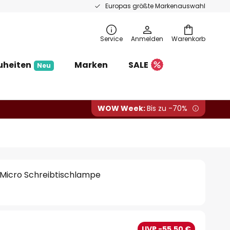
Europas größte Markenauswahl
Service
Anmelden
Warenkorb
uheiten
Marken
SALE
Neu
WOW Week:
Bis zu -70%
 Micro Schreibtischlampe
€
UVP -55,50 €