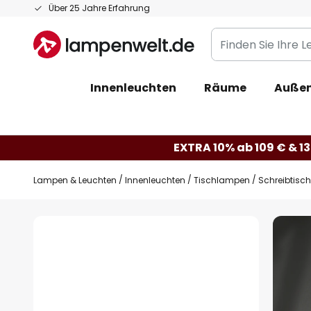
Zum
Über 25 Jahre Erfahrung
Inhalt
Finden
springen
Sie
Ihre
Innenleuchten
Räume
Außen
Leuchte...
EXTRA 10% ab 109 € & 13
Lampen & Leuchten
Innenleuchten
Tischlampen
Schreibtisc
Zum
Ende
der
Bildgalerie
springen