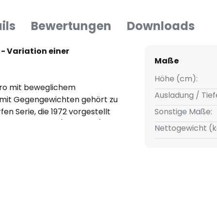
ils
Bewertungen
Downloads
- Variation einer
Maße
Höhe (cm):
icro mit beweglichem
Ausladung / Tief
mit Gegengewichten gehört zu
en Serie, die 1972 vorgestellt
Sonstige Maße:
er gilt. Sapper (1932-2015) gilt
Nettogewicht (k
striedesigner seiner Zeit und
 Hochschullehrer. Für sein
en Auszeichnungen bedacht, u.
nsässige Designer elfmal den
erden in Museen in aller Welt