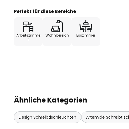
Die Schreibtischleuchte Tizio en
italienischen Leuchtenproduzen
Perfekt für diese Bereiche
Tizio Micro ist zum einen die fle
anderen die schnörkellose Ästheti
moderne Einrichtungsvarianten e
Arbeitszimme
Wohnbereich
Esszimmer
verfügt über eine Fassung für N
r
(G4) und einen im Fuß verbauten
Ähnliche Kategorien
Design Schreibtischleuchten
Artemide Schreibtis