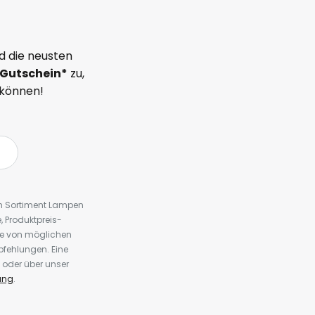
d die neusten
Gutschein*
zu,
 können!
em Sortiment Lampen
 Produktpreis-
te von möglichen
fehlungen. Eine
 oder über unser
ung
.