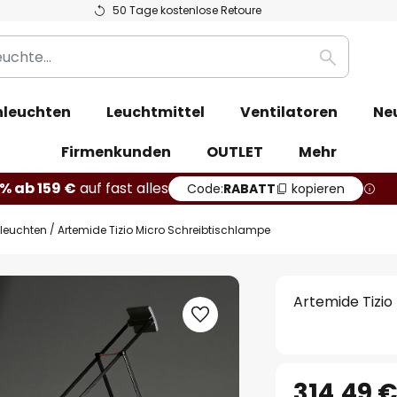
50 Tage kostenlose Retoure
Suche
leuchten
Leuchtmittel
Ventilatoren
Ne
Firmenkunden
OUTLET
Mehr
% ab 159 €
auf fast alles
Code:
RABATT
kopieren
hleuchten
Artemide Tizio Micro Schreibtischlampe
Artemide Tizio
314,49 