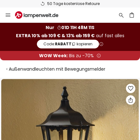
50 Tage kostenlose Retoure
Zum
Inhalt
springen
he
Nur
01D 11H 48M 10S
EXTRA 10% ab 109 € & 13% ab 159 €
auf fast alles
Code:
RABATT
kopieren
WOW Week:
Bis zu -70%
Außenwandleuchten mit Bewegungsmelder
Zum
Ende
der
Bildgalerie
springen