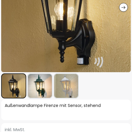
Zum
Außenwandlampe Firenze mit Sensor, stehend
Anfang
der
Bildgalerie
inkl. MwSt.