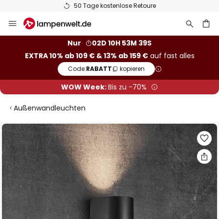
50 Tage kostenlose Retoure
Zum
Inhalt
springen
he
Nur
02D 10H 53M 38S
EXTRA 10% ab 109 € & 13% ab 159 €
auf fast alles
Code:
RABATT
kopieren
WOW Week:
Bis zu -70%
Außenwandleuchten
Zum
Ende
der
Bildgalerie
springen