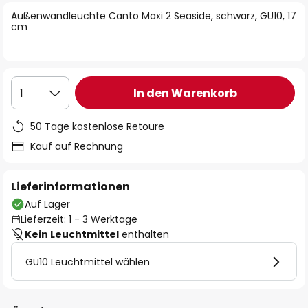
springen
Außenwandleuchte Canto Maxi 2 Seaside, schwarz, GU10, 17
cm
In den Warenkorb
1
50 Tage kostenlose Retoure
Kauf auf Rechnung
Lieferinformationen
Auf Lager
Lieferzeit: 1 - 3 Werktage
Kein Leuchtmittel
enthalten
GU10 Leuchtmittel wählen