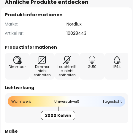
Ähnliche Produkte entdecken
Produktinformationen
Marke:
Nordlux
Artikel Nr.:
10028443
Produktinformationen
Dimmbar
Dimmer
Leuchtmitt
GU10
IP44
nicht
el nicht
enthalten
enthalten
Lichtwirkung
Warmweiß
Universalweiß
Tageslicht
3000 Kelvin
Maße