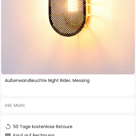
Zum
Außenwandleuchte Night Rider, Messing
Anfang
der
Bildgalerie
inkl. MwSt.
springen
50 Tage kostenlose Retoure
Kauf auf Rechnung