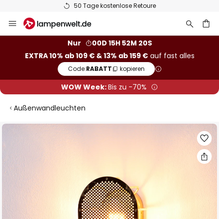
50 Tage kostenlose Retoure
Zum
Inhalt
springen
he
Nur
00D 15H 52M 20S
EXTRA 10% ab 109 € & 13% ab 159 €
auf fast alles
Code:
RABATT
kopieren
WOW Week:
Bis zu -70%
Außenwandleuchten
Zum
Ende
der
Bildgalerie
springen