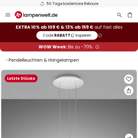
50 Tage kostenlose Retoure
Zum
Inhalt
springen
he
EXTRA 10% ab 109 € & 13% ab 159 €
auf fast alles
Code:
RABATT
kopieren
WOW Week:
Bis zu -70%
Pendelleuchten & Hängelampen
Zum
Letzte Stücke
Ende
der
Bildgalerie
springen