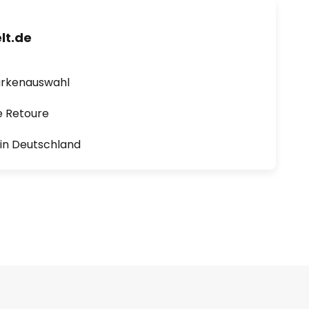
lt.de
arkenauswahl
e Retoure
1 in Deutschland