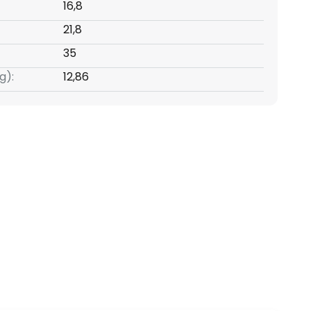
16,8
21,8
35
g):
12,86