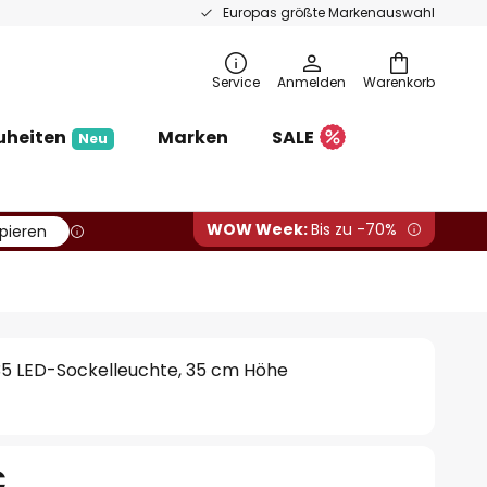
Europas größte Markenauswahl
Service
Anmelden
Warenkorb
uheiten
Marken
SALE
Neu
WOW Week:
Bis zu -70%
pieren
35 LED-Sockelleuchte, 35 cm Höhe
€