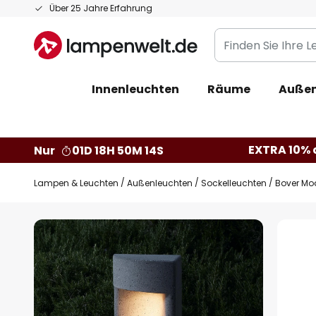
Zum
Über 25 Jahre Erfahrung
Inhalt
Finden
springen
Sie
Ihre
Innenleuchten
Räume
Außen
Leuchte...
EXTRA 10% a
Nur
01D 18H 50M 13S
Lampen & Leuchten
Außenleuchten
Sockelleuchten
Bover Mo
Zum
Ende
der
Bildgalerie
springen