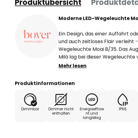
Produktübersicht
Produktdeta
Moderne LED-Wegeleuchte Moa
Ein Design, das einer Auffahrt 
und auch zeitloses Flair verleiht 
Wegeleuchte Moai B/35. Das Au
Milà lag bei dieser Wegeleuchte 
Form - von hinten gesehen falle
Mehr lesen
und von vorne sieht man weich
aus dieser Form, dem massiven 
Produktinformationen
macht Moai einzigartig. Die Leu
leistungsstarke, dimmbare LED, d
versehen wurde, die den nach un
Dimmbar
Dimmer nicht
Energieeffizie
IP66
erzeugt. Die Leuchte ist sowohl 
enthalten
nt und
langlebig
für den privaten Gebrauch perfe