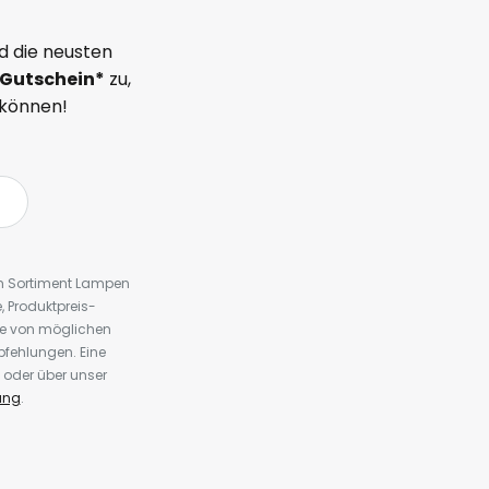
d die neusten
Gutschein*
zu,
 können!
em Sortiment Lampen
 Produktpreis-
te von möglichen
fehlungen. Eine
 oder über unser
ung
.