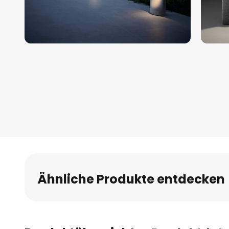
Zum
Anfang
der
Bildgalerie
springen
Ähnliche Produkte entdecken