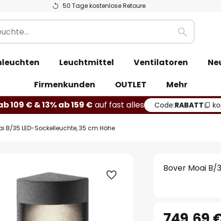
50 Tage kostenlose Retoure
Suche
leuchten
Leuchtmittel
Ventilatoren
Ne
Firmenkunden
OUTLET
Mehr
b 109 € & 13% ab 159 €
auf fast alles
Code:
RABATT
ko
ai B/35 LED-Sockelleuchte, 35 cm Höhe
Bover Moai B/
749,69 