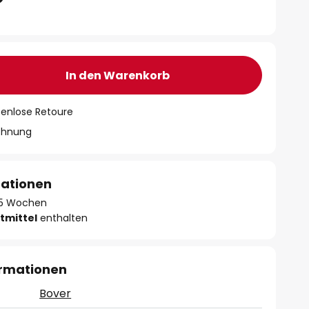
In den Warenkorb
tenlose Retoure
chnung
mationen
- 5 Wochen
tmittel
enthalten
ormationen
Bover