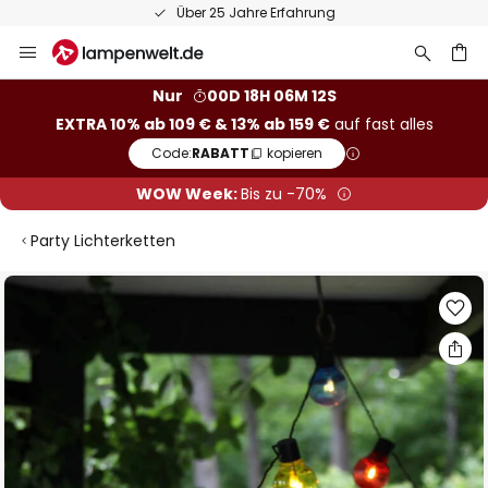
Über 25 Jahre Erfahrung
Zum
Inhalt
springen
he
Nur
00D 18H 06M 11S
EXTRA 10% ab 109 € & 13% ab 159 €
auf fast alles
Code:
RABATT
kopieren
WOW Week:
Bis zu -70%
Party Lichterketten
Zum
Ende
der
Bildgalerie
springen