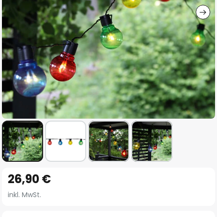
Zum
26,90 €
Anfang
der
inkl. MwSt.
Bildgalerie