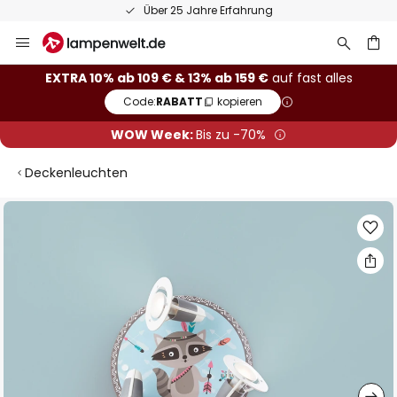
Über 25 Jahre Erfahrung
Zum
Inhalt
springen
he
EXTRA 10% ab 109 € & 13% ab 159 €
auf fast alles
Code:
RABATT
kopieren
WOW Week:
Bis zu -70%
Deckenleuchten
Zum
Ende
der
Bildgalerie
springen