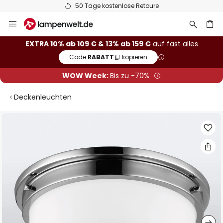
50 Tage kostenlose Retoure
Zum
Inhalt
springen
he
EXTRA 10% ab 109 € & 13% ab 159 €
auf fast alles
Code:
RABATT
kopieren
WOW Week:
Bis zu -70%
Deckenleuchten
Zum
Ende
der
Bildgalerie
springen