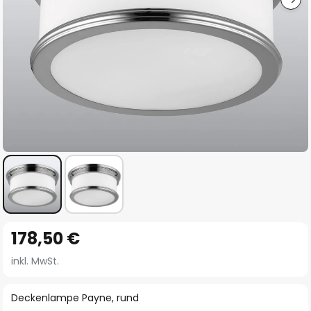
Zum
178,50 €
Anfang
der
inkl. MwSt.
Bildgalerie
springen
Deckenlampe Payne, rund