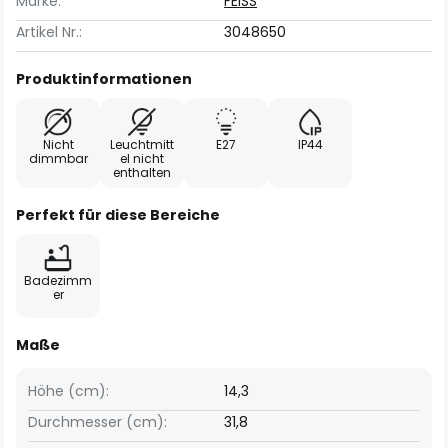
Marke:
FEISS
Artikel Nr.:
3048650
Produktinformationen
Nicht
Leuchtmitt
E27
IP44
dimmbar
el nicht
enthalten
Perfekt für diese Bereiche
Badezimm
er
Maße
Höhe (cm):
14,3
Durchmesser (cm):
31,8