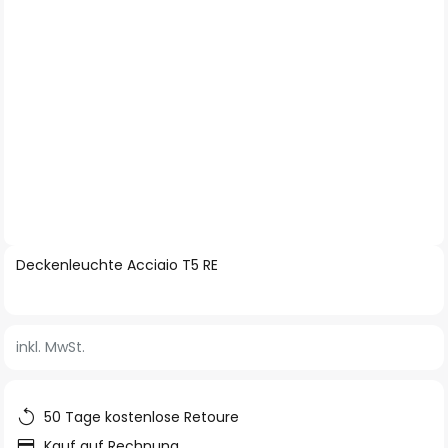
Zum
Deckenleuchte Acciaio T5 RE
Anfang
der
Bildgalerie
inkl. MwSt.
springen
50 Tage kostenlose Retoure
Kauf auf Rechnung