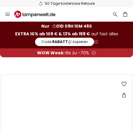
50 Tage kostenlose Retoure
Zum
Inhalt
springen
he
Nur
01D 09H 10M 45S
EXTRA 10% ab 109 € & 13% ab 159 €
auf fast alles
Code:
RABATT
kopieren
WOW Week:
Bis zu -70%
Zum
Ende
der
Bildgalerie
springen