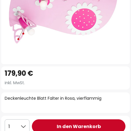
Zum
179,90 €
Anfang
der
inkl. MwSt.
Bildgalerie
springen
Deckenleuchte Blatt Falter in Rosa, vierflammig
In den Warenkorb
1