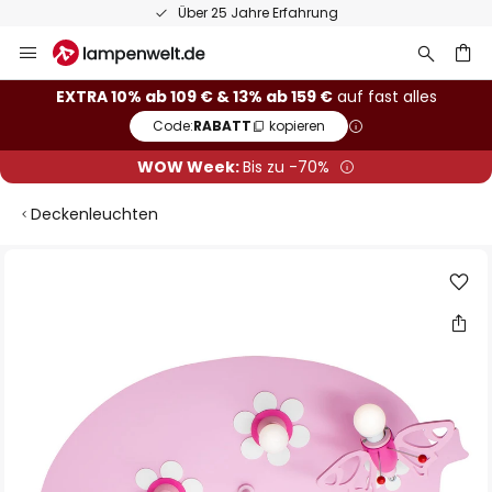
Über 25 Jahre Erfahrung
Zum
Inhalt
springen
he
EXTRA 10% ab 109 € & 13% ab 159 €
auf fast alles
Code:
RABATT
kopieren
WOW Week:
Bis zu -70%
Deckenleuchten
Zum
Ende
der
Bildgalerie
springen