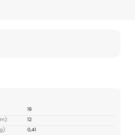
19
m):
12
g):
0,41