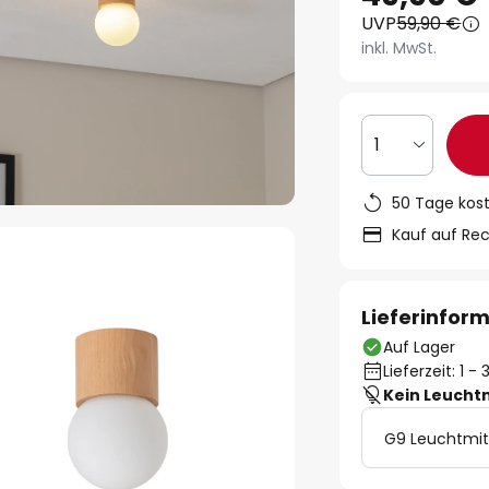
UVP
59,90 €
inkl. MwSt.
1
50 Tage kos
Kauf auf Re
Lieferinfor
Auf Lager
Lieferzeit: 1 
Kein Leucht
G9 Leuchtmit