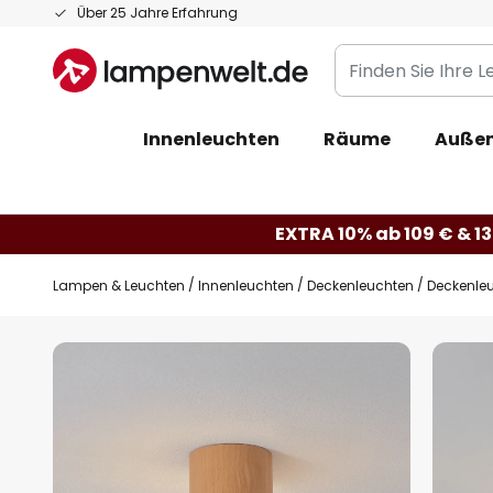
Zum
Über 25 Jahre Erfahrung
Inhalt
Finden
springen
Sie
Ihre
Innenleuchten
Räume
Außen
Leuchte...
EXTRA 10% ab 109 € & 13
Lampen & Leuchten
Innenleuchten
Deckenleuchten
Deckenleu
Zum
Ende
der
Bildgalerie
springen