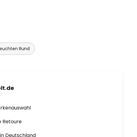
euchten Rund
lt.de
arkenauswahl
e Retoure
1 in Deutschland