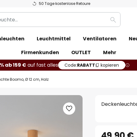
50 Tage kostenlose Retoure
Suche
leuchten
Leuchtmittel
Ventilatoren
Ne
Firmenkunden
OUTLET
Mehr
% ab 159 €
auf fast alles
Code:
RABATT
kopieren
chte Boomo, Ø 12 cm, Holz
Deckenleuchte
49,90 €