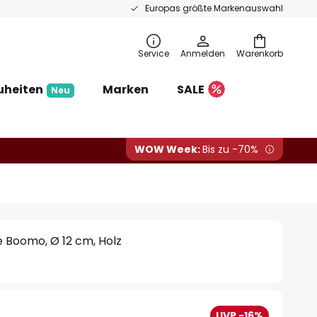
Europas größte Markenauswahl
Service
Anmelden
Warenkorb
uheiten
Marken
SALE
Neu
WOW Week:
Bis zu -70%
 Boomo, Ø 12 cm, Holz
UVP -16%