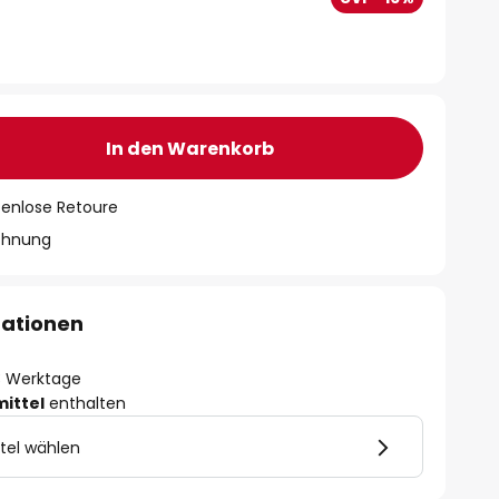
In den Warenkorb
tenlose Retoure
chnung
mationen
- 3 Werktage
mittel
enthalten
tel wählen