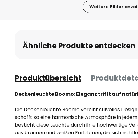
Weitere Bilder anze
Zum
Anfang
der
Bildgalerie
Ähnliche Produkte entdecken
springen
Produktübersicht
Produktdeta
Deckenleuchte Boomo: Eleganz trifft auf natür
Die Deckenleuchte Boomo vereint stilvolles Desig
schafft so eine harmonische Atmosphäre in jedem 
besticht diese Leuchte durch ihre hochwertige Ve
aus braunen und weißen Farbtönen, die sich nahtlo