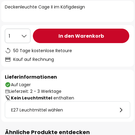
springen
Deckenleuchte Cage II im Käfigdesign
In den Warenkorb
1
50 Tage kostenlose Retoure
Kauf auf Rechnung
Lieferinformationen
Auf Lager
Lieferzeit: 2 - 3 Werktage
Kein Leuchtmittel
enthalten
E27 Leuchtmittel wählen
Ähnliche Produkte entdecken