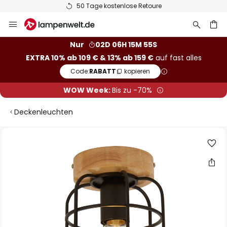
50 Tage kostenlose Retoure
Zum
Inhalt
springen
he
Nur
02D 06H 15M 54S
EXTRA 10% ab 109 € & 13% ab 159 €
auf fast alles
Code:
RABATT
kopieren
WOW Week:
Bis zu -70%
Deckenleuchten
Zum
Ende
der
Bildgalerie
springen