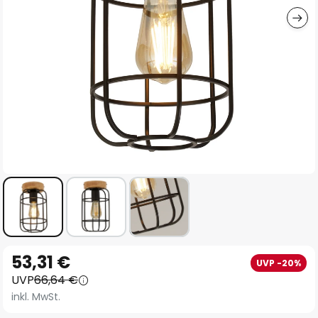
Zum
53,31 €
UVP -20%
Anfang
UVP
66,64 €
der
inkl. MwSt.
Bildgalerie