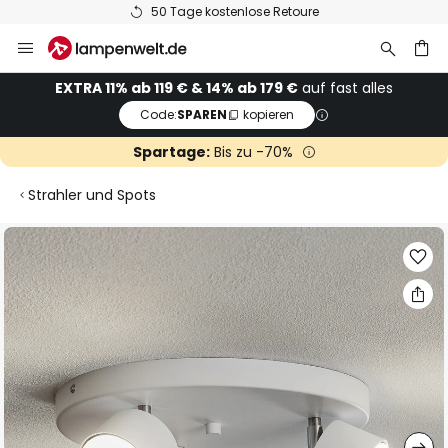
50 Tage kostenlose Retoure
Zum
Inhalt
springen
he
EXTRA 11% ab 119 € & 14% ab 179 €
auf fast alles
Code:
SPAREN
kopieren
Spartage:
Bis zu -70%
Strahler und Spots
Zum
Ende
der
Bildgalerie
springen