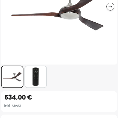
Zum
534,00 €
Anfang
der
inkl. MwSt.
Bildgalerie