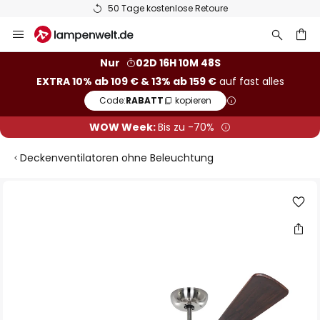
50 Tage kostenlose Retoure
Zum
Inhalt
springen
he
Nur
02D 16H 10M 48S
EXTRA 10% ab 109 € & 13% ab 159 €
auf fast alles
Code:
RABATT
kopieren
WOW Week:
Bis zu -70%
Deckenventilatoren ohne Beleuchtung
Zum
Ende
der
Bildgalerie
springen