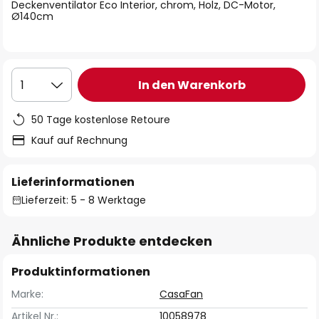
springen
Deckenventilator Eco Interior, chrom, Holz, DC-Motor,
Ø140cm
In den Warenkorb
1
50 Tage kostenlose Retoure
Kauf auf Rechnung
Lieferinformationen
Lieferzeit: 5 - 8 Werktage
Ähnliche Produkte entdecken
Produktinformationen
Marke:
CasaFan
Artikel Nr.:
10058978