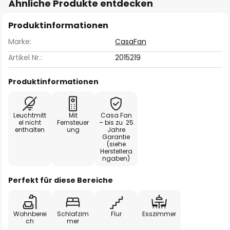
Ähnliche Produkte entdecken
Produktinformationen
Marke:
CasaFan
Artikel Nr.:
2015219
Produktinformationen
Leuchtmitt
Mit
Casa Fan
el nicht
Fernsteuer
– bis zu 25
enthalten
ung
Jahre
Garantie
(siehe
Herstellera
ngaben)
Perfekt für diese Bereiche
Wohnberei
Schlafzim
Flur
Esszimmer
ch
mer