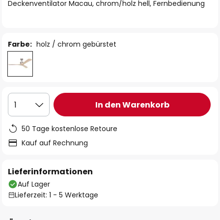
springen
Deckenventilator Macau, chrom/holz hell, Fernbedienung
Farbe:
holz / chrom gebürstet
In den Warenkorb
1
50 Tage kostenlose Retoure
Kauf auf Rechnung
Lieferinformationen
Auf Lager
Lieferzeit: 1 - 5 Werktage