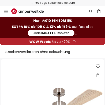
50 Tage kostenlose Retoure
Zum
Inhalt
springen
he
Nur
01D 14H 50M 15S
EXTRA 10% ab 109 € & 13% ab 159 €
auf fast alles
Code:
RABATT
kopieren
WOW Week:
Bis zu -70%
Deckenventilatoren ohne Beleuchtung
Zum
Ende
der
Bildgalerie
springen