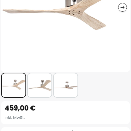
Zum
459,00 €
Anfang
der
inkl. MwSt.
Bildgalerie