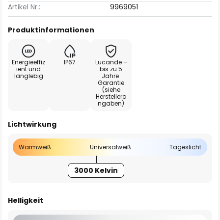
Artikel Nr.:
9969051
Produktinformationen
Energieeffiz
IP67
Lucande –
ient und
bis zu 5
langlebig
Jahre
Garantie
(siehe
Herstellera
ngaben)
Lichtwirkung
Warmweiß
Universalweiß
Tageslicht
3000 Kelvin
Helligkeit