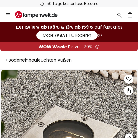
50 Tage kostenlose Retoure
Zum
Inhalt
springen
he
EXTRA 10% ab 109 € & 13% ab 159 €
auf fast alles
Code:
RABATT
kopieren
WOW Week:
Bis zu -70%
Bodeneinbauleuchten Außen
Zum
Ende
der
Bildgalerie
springen