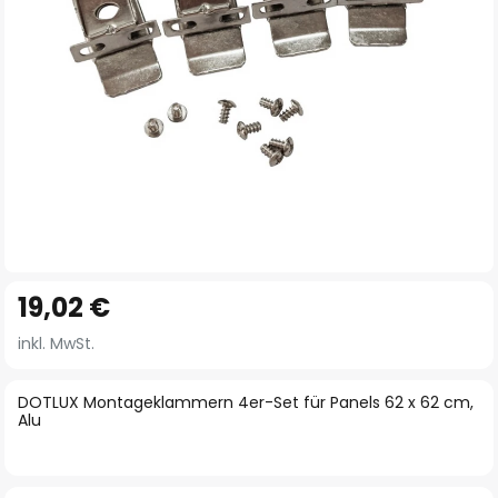
Zum
19,02 €
Anfang
der
inkl. MwSt.
Bildgalerie
springen
DOTLUX Montageklammern 4er-Set für Panels 62 x 62 cm,
Alu