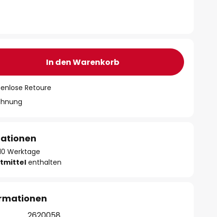
In den Warenkorb
tenlose Retoure
chnung
mationen
- 10 Werktage
tmittel
enthalten
ormationen
2620058