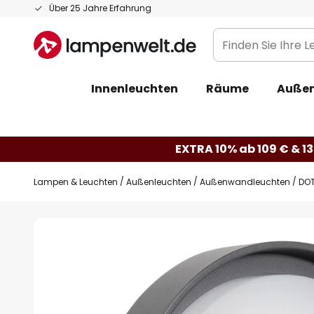
Zum
Über 25 Jahre Erfahrung
Inhalt
Finden
springen
Sie
Ihre
Innenleuchten
Räume
Außen
Leuchte...
EXTRA 10% ab 109 € & 13
Lampen & Leuchten
Außenleuchten
Außenwandleuchten
DOT
Zum
Ende
der
Bildgalerie
springen