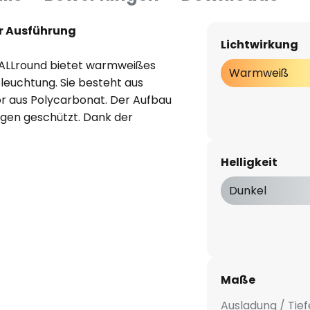
r Ausführung
Lichtwirkung
ALLround bietet warmweißes
Warmweiß
leuchtung. Sie besteht aus
r aus Polycarbonat. Der Aufbau
ngen geschützt. Dank der
 die Montage der Leuchte
Helligkeit
Dunkel
Maße
40 °C
Ausladung / Tief