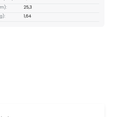
m):
25,3
g):
1,64