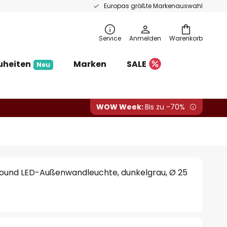
Europas größte Markenauswahl
Service
Anmelden
Warenkorb
uheiten
Marken
SALE
Neu
WOW Week:
Bis zu -70%
und LED-Außenwandleuchte, dunkelgrau, Ø 25