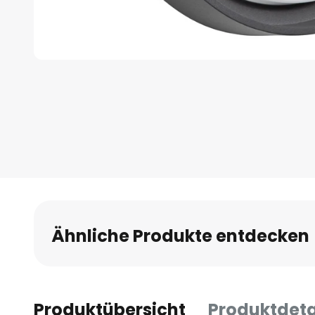
Zum
Anfang
der
Bildgalerie
springen
Ähnliche Produkte entdecken
Produktübersicht
Produktdeta