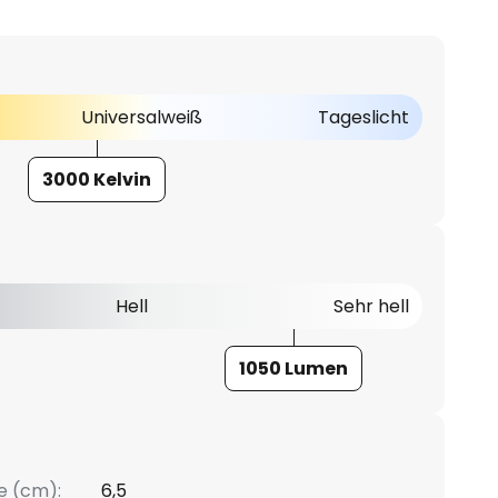
Universalweiß
Tageslicht
3000 Kelvin
Hell
Sehr hell
1050 Lumen
e (cm):
6,5