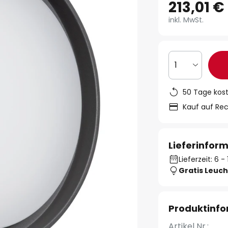
213,01 €
inkl. MwSt.
1
50 Tage kos
Kauf auf Re
Lieferinfor
Lieferzeit: 6 
Gratis Leuch
Produktinf
Artikel Nr.: