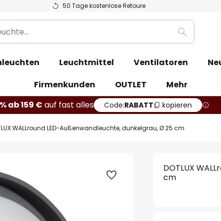
50 Tage kostenlose Retoure
Suche
leuchten
Leuchtmittel
Ventilatoren
Ne
Firmenkunden
OUTLET
Mehr
% ab 159 €
auf fast alles
Code:
RABATT
kopieren
LUX WALLround LED-Außenwandleuchte, dunkelgrau, Ø 25 cm
DOTLUX WALLro
cm