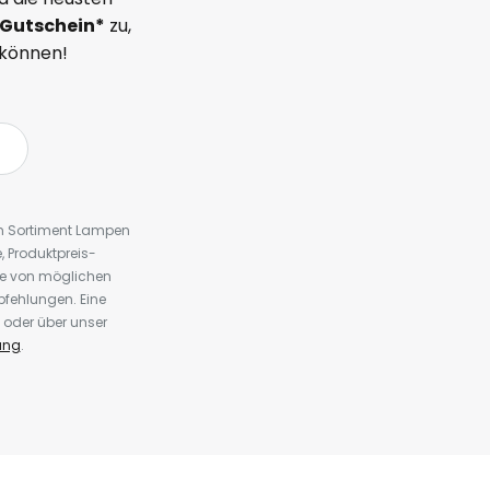
Gutschein*
zu,
 können!
em Sortiment Lampen
 Produktpreis-
te von möglichen
fehlungen. Eine
 oder über unser
ung
.