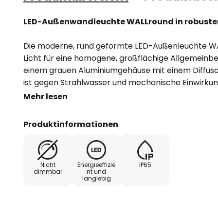
LED-Außenwandleuchte WALLround in robuste
Die moderne, rund geformte LED-Außenleuchte W
Licht für eine homogene, großflächige Allgemeinbe
einem grauen Aluminiumgehäuse mit einem Diffuso
ist gegen Strahlwasser und mechanische Einwirku
mitgelieferten EasyBase-Plattform gestaltet sich
Mehr lesen
einfach und schnell.
Produktinformationen
- inkl. Betriebsgerät (nicht dimmbar)
- Schutzart: IP65
Nicht
Energieeffizie
IP65
dimmbar
nt und
langlebig
- Stoßfestigkeit: IK08
- Umgebungstemperatur im Betrieb: - 20 °C bis + 