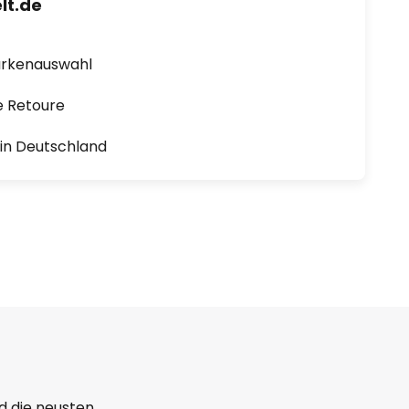
lt.de
arkenauswahl
e Retoure
1 in Deutschland
d die neusten